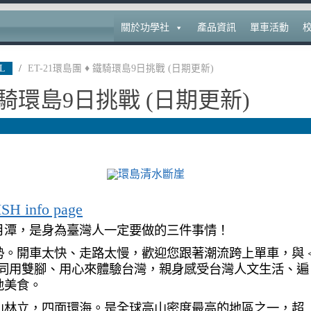
關於功學社
產品資訊
單車活動
L
/
ET-21環島團 ♦ 鐵騎環島9日挑戰 (日期更新)
 鐵騎環島9日挑戰 (日期更新)
ISH info page
月潭，是身為臺灣人一定要做的三件事情！
。開車太快、走路太慢，歡迎您跟著潮流跨上單車，與 
一同用雙腳、用心來體驗台灣，親身感受台灣人文生活、遍
地美食。
山林立，四面環海。是全球高山密度最高的地區之一，超