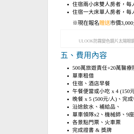
住宿兩小床雙人房者，每人新台幣
住宿一大床單人房者，每人新台幣
※現在報名
贈送
市價3,00
ULOOK防霧變色鏡片太陽眼
五、費用內容
500萬旅遊責任+20萬醫療
單車租借
住宿、酒店早餐
午餐便當或小吃 x 4 (150元
晚餐 x 5 (500元/人)、完成
沿途飲水、補給品、
單車領隊x2、機械師、9
各景點門票、火車票
完成證書 & 獎牌