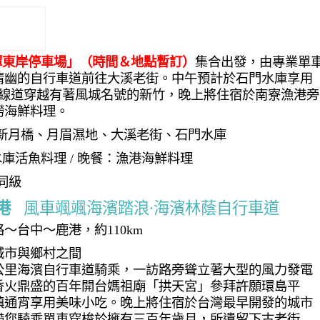
潭東岸停車場」（時間＆地點暫訂）
集合出發，由專業單
清幽的自行車道前往大溪老街。中午預計於石門水庫享用
8線道穿越有著風城名號的新竹，晚上將住宿於南寮漁港旁
撈海鮮料理。
、新月橋、月眉濕地、大溪老街、石門水庫
水庫活魚料理 / 晚餐：漁港海鮮料理
同級
港
風車颯颯海濱踏浪∙海濱林蔭自行車道
～台中～鹿港，約110km
城市與鄉村之間
公里海濱自行車道騎乘，一訪路旁聳立著大型的風力發電
香火鼎盛的百年開台媽祖廟「拱天宮」參拜許願環島平
鎮通宵享用美味小吃。晚上將住宿於台灣最早開發的城市
帶您騎乘單車穿梭於擁有三百年歲月，所遺留下古老街