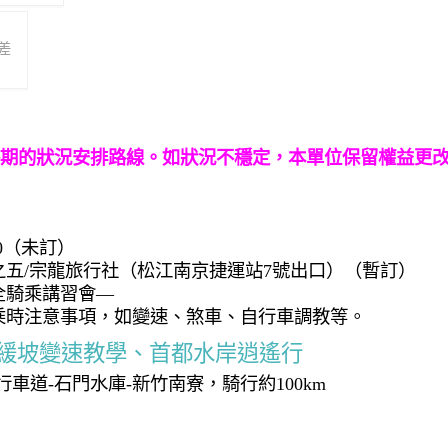
差
活動時期的狀況安排路線。如狀況不穩定，本單位保留權益更
30（未訂）
樓之五/宗龍旅行社（松江南京捷運站7號出口）（暫訂）
全騎乘講習會—
乘時注意事項，如變速、煞車、自行車調教等。
 緩坡變速教學、首都水岸逍遙行
車道-石門水庫-新竹南寮，騎行約100km