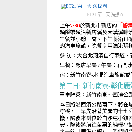
ET21 第一天 海拔圖
上午
7:30
於新北市新店的
「碧
領隊帶領沿新店溪及大漢溪畔
午餐並小憩一會。下午將沿11
的汽車旅館，晚餐享用漁港現
參 訪：大台北河濱自行車道
早餐：飯店早餐 / 午餐：石門
宿：新竹南寮-水晶汽車旅館或
第二日: 新竹南寮-
彰化鹿
單車騎乘：新竹南寮～西濱公路
本日將沿西濱公路南下，將在
穿梭，一早先沿著美麗的十七
機，隨後來到位於白沙屯小鎮
安。隨後將前往苗栗的純樸小
之一的「鹿港小鎮」，我們將