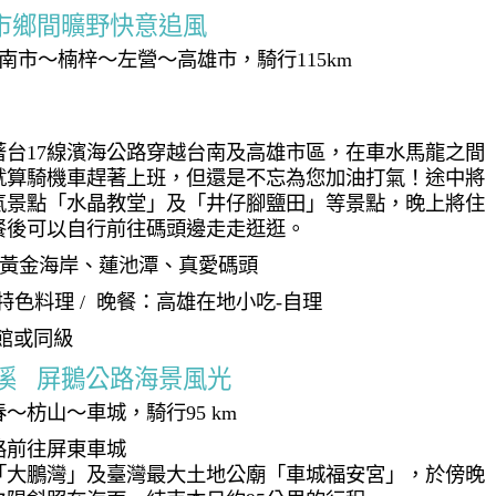
城市鄉間曠野快意追風
南市～楠梓～左營～高雄市，騎行115km
台17線濱海公路穿越台南及高雄市區，在車水馬龍之間
就算騎機車趕著上班，但還是不忘為您加油打氣！途中將
氣景點「水晶教堂」及「井仔腳鹽田」等景點，晚上將住
餐後可以自行前往碼頭邊走走逛逛。
、黃金海岸、蓮池潭、真愛碼頭
特色料理 / 晚餐：高雄在地小吃-自理
館或同級
重溪 屏鵝公路海景風光
～枋山～車城，騎行95 km
路前往屏東車城
「大鵬灣」及臺灣最大土地公廟「車城福安宮」，於傍晚