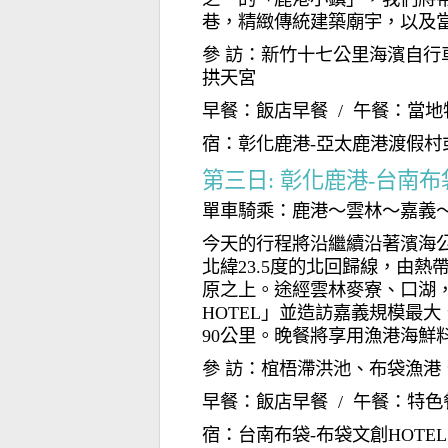
巷，精緻傳統建築廟宇，以及
參 訪：新竹十七公里海濱自行
拱天宮
早餐：飯店早餐 / 午餐：當地
宿：彰化鹿港-亞太鹿港渡假村
第三日: 彰化鹿港-台南
單車騎乘：鹿港～雲林～嘉義～
今天的行程將沿繼續沿著濱海
北緯23.5度的北回歸線，由
原之上。途經雲林麥寮、口湖
HOTEL」並造訪嘉義規模最
90公里。晚餐將享用漁港海鮮
參 訪：椬梧滯洪池、布袋漁港
早餐：飯店早餐 / 午餐：特色
宿：台南布袋-布袋文創HOTE