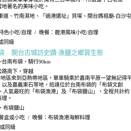
當地著名的美味小吃。
車道、竹南濕地、「過港遺址」貝塚、開台媽祖廟-白沙
特色小吃/自理 / 晚餐：鹿港風味小吃/自理
或同級
布袋 開台古城訪史蹟∙漁鹽之鄉賞生態
台南布袋，騎行90km
公路南下，穿越
熱帶地區來到亞熱帶地區，單車騎乘於嘉南平原一望無記得
，以及嘉義東石等地，抵達位於台南布袋的「布袋文創
大、人氣最旺的「布袋漁港」及「布袋鹽山」，全程共計約
料理。
、布袋鹽山
餐盒或小吃 / 晚餐：布袋漁港海鮮料理
L或同級