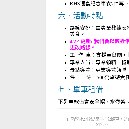
KHS環島紀念車衣2件等
六、活動特點
路線安排：由專業教練安
美食。
4/22 更新: 我們會
更改路線。
工 作 車：支援車隨團
專業人員：專業領騎，協
景點導覽：專業導覽領隊
保 險：500萬旅遊責任
七、單車租借
下列車款皆含安全帽、水壺架
1. 功學社27段變速平把公路車，建
$17,500