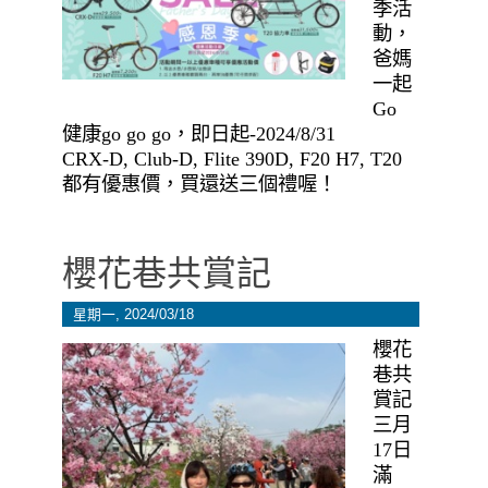
季活
動，
爸媽
一起
Go
健康go go go，即日起-2024/8/31
CRX-D, Club-D, Flite 390D, F20 H7, T20
都有優惠價，買還送三個禮喔！
櫻花巷共賞記
星期一, 2024/03/18
櫻花
巷共
賞記
三月
17日
滿