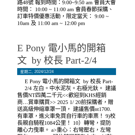
路48號 報到時間：9:00~9:50 am 會員大會
時間： 10:00 ~ 11:00 am 會員春節採購、
訂車特價優惠活動，限定當天： 9:00 ~
10am 及 11:00 am ~ 12:00 pm
E Pony 電小馬的開箱
文 by 校長 Part-2/4
星期二, 2024/12/24
E Pony 電小馬的開箱文 by 校長 Part-
2/4 左白。中水泥灰。右極光釱。 建議
售價NT四萬二千元<<歡迎到KHS經銷
商…賞車購買>> 2025 1/ 20前採購者，贈
送高級伸縮車罩一頂， 建議售價nt1700.
有車罩，進火車免買自行車的車票！ 9)校
長親自騎程1084公里！ 10）轉彎，提防
離心力曳車。 a>重心：右彎壓右，左彎