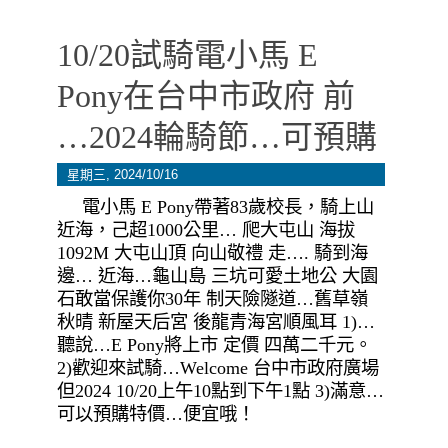
10/20試騎電小馬 E
Pony在台中市政府 前
…2024輪騎節…可預購
星期三, 2024/10/16
電小馬 E Pony帶著83歲校長，騎上山
近海，己超1000公里… 爬大屯山 海拔
1092M 大屯山頂 向山敬禮 走…. 騎到海
邊… 近海…龜山島 三坑可愛土地公 大園
石敢當保護你30年 制天險隧道…舊草嶺
秋晴 新屋天后宮 後龍青海宮順風耳 1)…
聽說…E Pony將上市 定價 四萬二千元。
2)歡迎來試騎…Welcome 台中市政府廣場
但2024 10/20上午10點到下午1點 3)滿意…
可以預購特價…便宜哦！