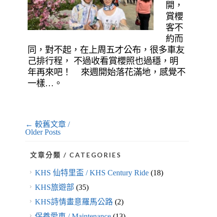
開，
賞櫻
客不
約而
同，對不起，在上周五才公布，很多車友
己排行程， 不過收看賞櫻照也過穩，明
年再來吧！ 來週開始落花滿地，感覺不
一樣…。
← 較舊文章 /
Older Posts
文章分類 / CATEGORIES
KHS 仙特里盃 / KHS Century Ride
(18)
KHS旅遊部
(35)
KHS詩情畫意羅馬公路
(2)
保養愛車 / Maintenance
(13)