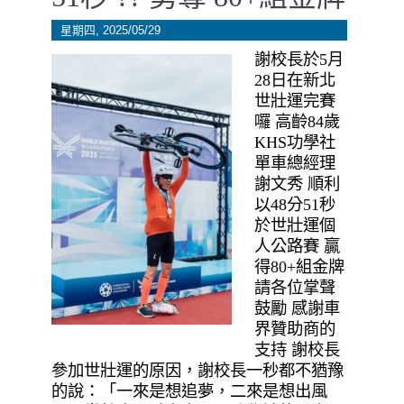
星期四, 2025/05/29
謝校長於5月
28日在新北
世壯運完賽
囉 高齡84歲
KHS功學社
單車總經理
謝文秀 順利
以48分51秒
於世壯運個
人公路賽 贏
得80+組金牌
請各位掌聲
鼓勵 感謝車
界贊助商的
支持 謝校長
參加世壯運的原因，謝校長一秒都不猶豫
的說：「一來是想追夢，二來是想出風