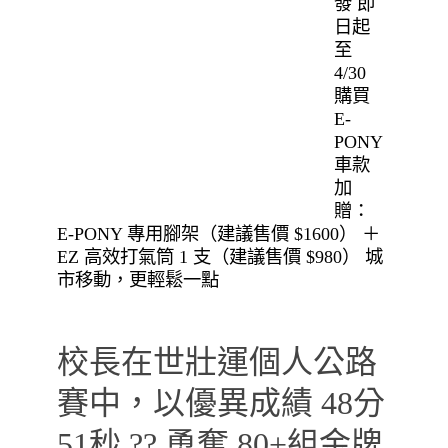
發 即
日起
至
4/30
購買
E-
PONY
車款
加
贈：
E-PONY 專用腳架（建議售價 $1600） ＋
EZ 高效打氣筒 1 支（建議售價 $980） 城
市移動，更輕鬆一點
校長在世壯運個人公路
賽中，以優異成績 48分
51秒 ?? 勇奪 80+組金牌