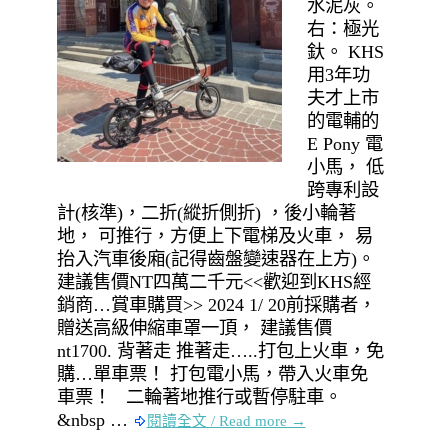
水泥灰。
右：極光
釱。 KHS
用3年功
夫才上市
的電輔的
E Pony 電
小馬， 低
跨專利設
計(核準)，二折(縱折側折) ，後小輪著
地， 可推行，方便上下電梯及火車， 易
抬入汽車後廂(記得齒盤變速器在上方)。
建議售價NT四萬二千元<<歡迎到KHS經
銷商…賞車購買>> 2024 1/ 20前採購者，
贈送高級伸縮車罩一頂， 建議售價
nt1700. 背著走 推著走…..打包上火車，免
購…單車票！ 打包電小馬，帶入火車免
車票！ 二輪著地推行或暫停駐車。
&nbsp …
閱讀全文 / Read more →