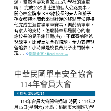
頭，當然也要秀自家KHS功學社的單車
啊！ 完成2025世壯運的個人公路賽事，
開心咬金牌啦 KHS謝校長的夫人和孫子
孫女都特地請假來世壯運的終點等侯迎接
他完成生涯首場單車賽事，樂齡騎單車，
有家人的支持，怎麼騎車都是開心的啦
謝校長的兒子謝佳翰(右)，不僅賽前陪爸
爸練車，比賽更是全程陪騎，全力支持爸
爸追夢！小時候是校長帶兒子出門騎車，
現 …
閱讀全文 / Read more →
中華民國單車安全協會
– 114年會員大會
星期五, 2025/02/14
114年會員大會開會通知 時間：114年2
月15日(星期六) 地點：桃園市大園區功學