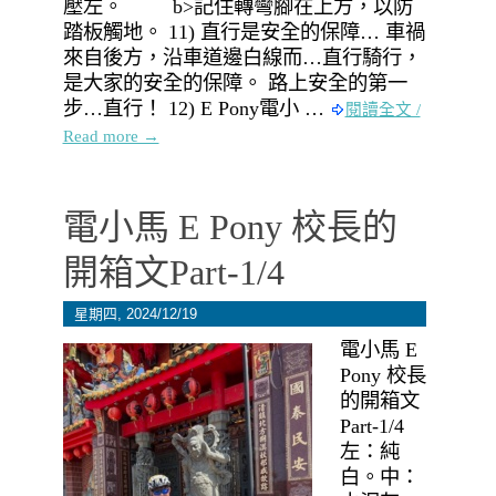
壓左。 b>記住轉彎腳在上方，以防
踏板觸地。 11) 直行是安全的保障… 車禍
來自後方，沿車道邊白線而…直行騎行，
是大家的安全的保障。 路上安全的第一
步…直行！ 12) E Pony電小 …
閱讀全文 /
Read more →
電小馬 E Pony 校長的
開箱文Part-1/4
星期四, 2024/12/19
電小馬 E
Pony 校長
的開箱文
Part-1/4
左：純
白。中：