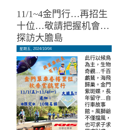
11/1~4金門行…再招生
十位…敬請把握机會…
探訪大膽島
星期五, 2024/10/04
此行以候鳥
為主，生物
奇觀…千百
鸕鶿，海飛
歸巢。金門
紫斑蝶，長
年留守…自
行車故事
館。風獅爺
不僅擋風，
也可求子求