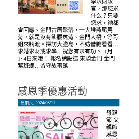
學求財求
官，那您求
什么？只要
您求，祂都
會回應。金門古厝聚落，一大堆燕尾馬
背，就是沒有熊腰虎背。金門大橋，等哥
姐來騎渡。探訪大膽島，不妨借膽看看…
求婚求財或求學…祝您有求有功。11月
1~4日來哦！ 報名請點這 宋騎金門 金門
紫班蝶…留守故事館
感恩季優惠活動
星期六, 2024/05/11
母親
節 父
親節
感恩