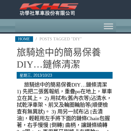
HOME
/
POSTS TAGGED "DIY"
旅騎途中的簡易保養
DIY…鏈條清潔
星期三, 2013/10/23
旅騎途中的簡易保養DIY…鏈條清潔
1) 先把二張舊報紙，重疊po在地上，單車
立在其上。 2) 用拭布(舊內衣等)沾清水，
拭乾淨車架、前叉及輪圈輪胎等(順便檢
查有無異狀)。 3) 用另一拭布沾 [去漬
油]，輕輕用左手將下面的鏈條Chain包握
著，右手慢慢 [倒轉] 曲柄，讓鏈條繞轉