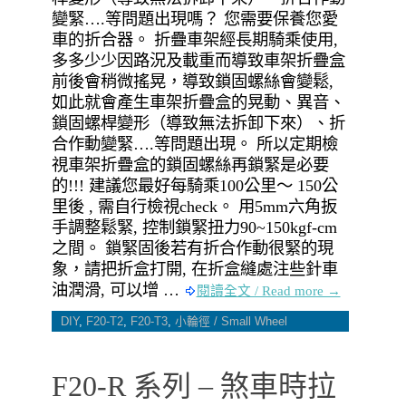
變緊….等問題出現嗎？ 您需要保養您愛
車的折合器。 折疊車架經長期騎乘使用,
多多少少因路況及載重而導致車架折疊盒
前後會稍微搖晃，導致鎖固螺絲會變鬆,
如此就會產生車架折疊盒的晃動、異音、
鎖固螺桿變形（導致無法拆卸下來）、折
合作動變緊….等問題出現。 所以定期檢
視車架折疊盒的鎖固螺絲再鎖緊是必要
的!!! 建議您最好每騎乘100公里～ 150公
里後 , 需自行檢視check。 用5mm六角扳
手調整鬆緊, 控制鎖緊扭力90~150kgf-cm
之間。 鎖緊固後若有折合作動很緊的現
象，請把折盒打開, 在折盒縫處注些針車
油潤滑, 可以增 …
閱讀全文 / Read more →
DIY
,
F20-T2
,
F20-T3
,
小輪徑 / Small Wheel
F20-R 系列 – 煞車時拉