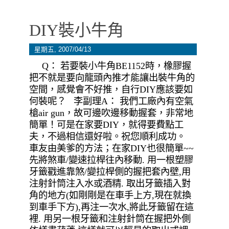
DIY裝小牛角
星期五, 2007/04/13
Q： 若要裝小牛角BE1152時，橡膠握
把不就是要向龍頭內推才能讓出裝牛角的
空間，感覺會不好推，自行DIY應該要如
何裝呢？ 李副理A： 我們工廠內有空氣
槍air gun，故可邊吹邊移動握套，非常地
簡單！可是在家要DIY，就得要費點工
夫，不過相信還好啦。祝您順利成功。
車友由美爹的方法；在家DIY也很簡單~~
先將煞車/變速拉桿往內移動. 用一根塑膠
牙籤戳進靠煞/變拉桿側的握把套內壁,用
注射針筒注入水或酒精. 取出牙籤插入對
角的地方(如剛剛是在車手上方,現在就換
到車手下方),再注一次水,將此牙籤留在這
裡. 用另一根牙籤和注射針筒在握把外側