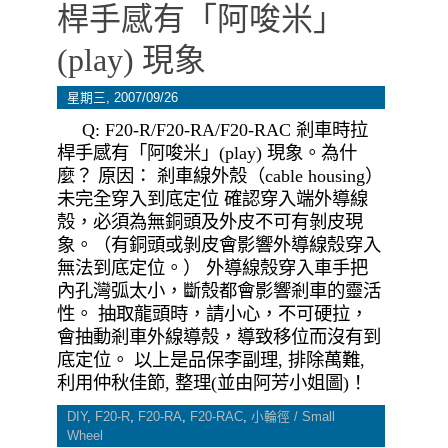
桿手感有「阿唆米」
(play) 現象
星期三, 2007/09/26
Q: F20-R/F20-RA/F20-RAC 剎車時拉
桿手感有「阿唆米」(play) 現象。為什
麼？ 原因： 剎車線外殼（cable housing）
未完全穿入到底定位 確認穿入端外導線
殼，必須為無銅頭及外皮不可有剝皮現
象。（有銅頭或剝皮會影響外導線殼穿入
無法到底定位。） 外導線殼穿入車手把
內孔灣弧太小，斷殼都會影響剎車的靈活
性。 抽取龍頭時，請小心，不可硬拉，
會抽動剎車外線導殼，導致移位而沒有到
底定位。 以上是品保李副理, 排除萬難,
利用仲秋佳節, 整理(並由阿芳小姐圖)！
DIY
,
F20-R
,
F20-RA
,
F20-RAC
,
小輪徑 / Small
Wheel