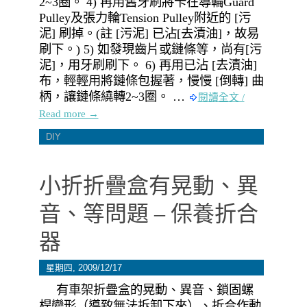
2~3圈。 4) 再用舊牙刷將卡在導輪Guard
Pulley及張力輪Tension Pulley附近的 [污
泥] 刷掉。(註 [污泥] 已沾[去漬油]，故易
刷下。) 5) 如發現齒片或鏈條等，尚有[污
泥]，用牙刷刷下。 6) 再用已沾 [去漬油]
布，輕輕用將鏈條包握著，慢慢 [倒轉] 曲
柄，讓鏈條繞轉2~3圈。 …
閱讀全文 /
Read more →
DIY
小折折疊盒有晃動、異
音、等問題 – 保養折合
器
星期四, 2009/12/17
有車架折疊盒的晃動、異音、鎖固螺
桿變形（導致無法拆卸下來）、折合作動