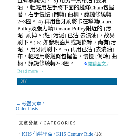
查有無異狀)。 3) 用另一拭布沾 [去漬
油]，輕輕用左手將下面的鏈條Chain包握
著，右手慢慢 [倒轉] 曲柄，讓鏈條繞轉
2~3圈。 4) 再用舊牙刷將卡在導輪Guard
Pulley及張力輪Tension Pulley附近的 [污
泥] 刷掉。(註 [污泥] 已沾[去漬油]，故易
刷下。) 5) 如發現齒片或鏈條等，尚有[污
泥]，用牙刷刷下。 6) 再用已沾 [去漬油]
布，輕輕用將鏈條包握著，慢慢 [倒轉] 曲
柄，讓鏈條繞轉2~3圈。 …
閱讀全文 /
Read more →
DIY
← 較舊文章 /
Older Posts
文章分類 / CATEGORIES
KHS 仙特里盃 / KHS Century Ride
(18)