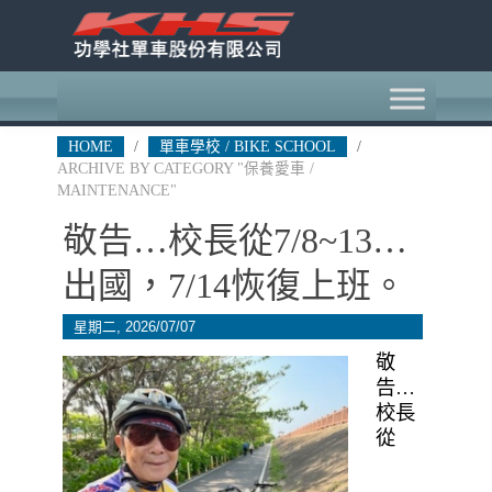
HOME
/
單車學校 / BIKE SCHOOL
/
ARCHIVE BY CATEGORY "保養愛車 /
MAINTENANCE"
敬告…校長從7/8~13…
出國，7/14恢復上班。
星期二, 2026/07/07
敬
告…
校長
從