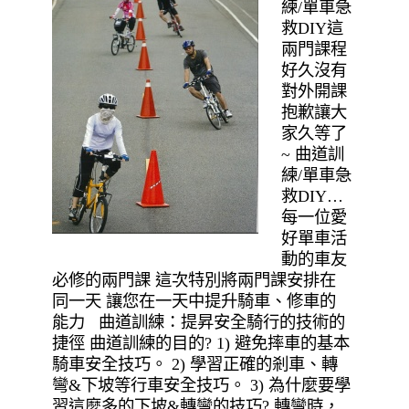
練/單車急
救DIY這
兩門課程
好久沒有
對外開課
抱歉讓大
家久等了
~ 曲道訓
練/單車急
救DIY…
每一位愛
好單車活
動的車友
必修的兩門課 這次特別將兩門課安排在
同一天 讓您在一天中提升騎車、修車的
能力 曲道訓練：提昇安全騎行的技術的
捷徑 曲道訓練的目的? 1) 避免摔車的基本
騎車安全技巧。 2) 學習正確的剎車、轉
彎&下坡等行車安全技巧。 3) 為什麼要學
習這麼多的下坡&轉彎的技巧? 轉彎時，