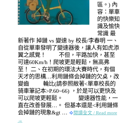
區。) 內
容：單車
的快樂知
識及愉快
常識 最
新著作 掉鏈 vs 變速 by 校長/李春明 一、
自從單車發明了變速器後，讓人有如虎添
翼之感覺！ 不但，平路加快，甚至
可達60Km/h！爬坡更是輕鬆，無高弗
至！ 二、在初期的環法大賽時代，有個
天才的思構…利用鏈條会掉鏈的欠奌，改
變齒 輪比(請参照敝著<單車校長的
骑車筆記本>P.60~66) ，於是可以更快及
可以爬坡更輕鬆。 變速器性能，一
直在改善發展…。 但基本還是<利用鏈條
会掉鏈的現象&gt …
閱讀全文 / Read more
→