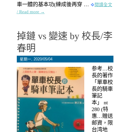
車一體的基本功(練成後再穿 …
閱讀全文
/ Read more →
掉鏈 vs 變速 by 校長/李
春明
星期一, 2020/05/04
参考…校
長的著作
「單車校
長的騎車
筆記
本」 nt
280 (特
惠…贈送
邮資，限
台湾地