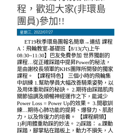
程，歡迎大家(非環島
團員)參加!!
星期三, 2022/07/27
ET19秋季環島團報名簡章→連結 課程
A：飛輪教室-基礎班【8/13(六)上午
08:30~11:30】巴友免費參加 世界獨創的
課程…從正確踩踏中提昇Power的秘法，
是由謝校長領軍的KHS團隊所開發的獨家
課程。 【課程特色】 三個小時的飛輪集
中訓練 1.幫助學員大幅改善騎乘姿勢，以
及用体重助踩的秘訣。 2.期待由踩踏肌肉
關節協調及順暢神經運作之下，能減少
Power Loss = Power Up的效果。 3.間歇訓
練…期待心肺功能的提昇、爆發力、肌耐
力，以及恢復力的培養。 【課程綱領】
1)利用體重助踩的妙法。 2)踩踏： a.踝動
踩踏，腳掌粘在踏板上，動力不損失，人