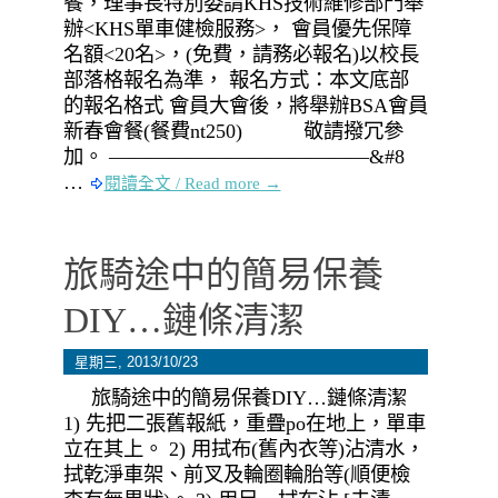
餐，理事長特別委請KHS技術維修部門舉
辦<KHS單車健檢服務>， 會員優先保障
名額<20名>，(免費，請務必報名)以校長
部落格報名為準， 報名方式：本文底部
的報名格式 會員大會後，將舉辦BSA會員
新春會餐(餐費nt250) 敬請撥冗參
加。 —————————————&#8
…
閱讀全文 / Read more →
旅騎途中的簡易保養
DIY…鏈條清潔
星期三, 2013/10/23
旅騎途中的簡易保養DIY…鏈條清潔
1) 先把二張舊報紙，重疊po在地上，單車
立在其上。 2) 用拭布(舊內衣等)沾清水，
拭乾淨車架、前叉及輪圈輪胎等(順便檢