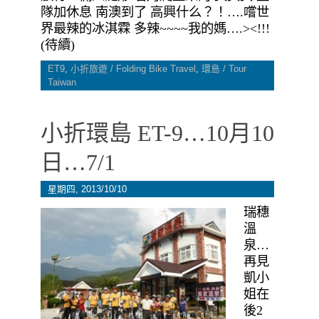
隊加休息 南澳到了 高興什么？！….嚐世
界最辣的冰淇霖 多辣~~~~我的媽….><!!!
(待續)
ET9
,
小折旅遊 / Folding Bike Travel
,
環島 / Tour
Taiwan
小折環島 ET-9…10月10
日…7/1
星期四, 2013/10/10
瑞穗
溫
泉…
再見
凱小
姐在
後2