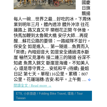
國慶
日旗
飄揚
每人一碗…世界之最…好吃的冰，下周休
業到明年三月，體內透涼 體外沖涼 往花
蓮路上 路又直又平 欒樹花正開 午休後，
快馬加鞭到太魯閣大橋 安仔大師…再提
醒…蘇花公路的要領：一路縱隊不並行，
保安全 如是進入… 第一隧道…魚貫而入
｢崇德｣ 內暗迴音大 如是安全通過清水斷
崖 嚇然又見瀑布 接二連三的隧道 谷深不
知處 魚貫入錦文 斷崖是海邊，不知美人
心 還是尊守貫之…安抵和平 (待續) 曼姐
日記 第七天。單程116公里。累積：807
公里。花蓮瑞穗-吉安-和平。上午衝 …
閱讀全文 / Read more →
ET9
,
小折旅遊 / Folding Bike Travel
,
環島 / Tour
Taiwan