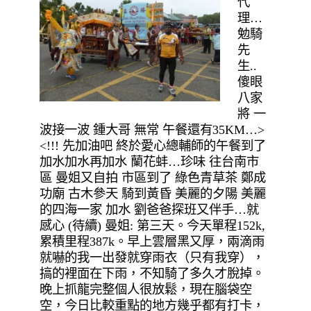
代
理…
勉騎
先
生..
傻眼
八家
將 一
波接一波 鍾大哥 無常 午餐還有35KM…>
<!!! 先加油吧 終於愛心總輔師的午餐到了
加水加水再加水 蘭花蚌…珍味 往台南市
區 曼姐又自拍 市區到了 綠色青草茶 鄭成
功廟 古木參天 騎到黃昏 美麗的夕陽 美麗
的四海一家 加水 劉爸爸探班又伴手…就
感心 (待續) 曼姐: 第三天。今天單程152k,
累積里程387k。早上雲層黑又厚，兩滴雨
就嚇的我一出發就穿雨衣（只有我穿），
搞的裡面在下雨，不知騎了多久才脫掉。
晚上抓龍完整個人很放鬆，現在腦袋空
空，今日比較重點的地方幾乎都有打卡，