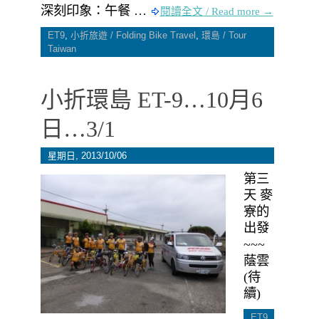
深刻印象：午餐 …
閱讀全文 / Read more →
ET9
,
小折旅遊 / Folding Bike Travel
,
環島 / Tour
Taiwan
小折環島 ET-9…10月6
日…3/1
星期日, 2013/10/06
第三
天 麥
寮的
出發
~~~
蔭雲
(待
續)
ET9
,