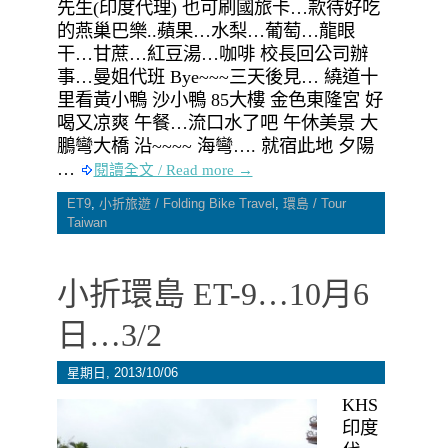
先生(印度代理) 也可刷國旅卡…款待好吃
的燕巢巴樂..蘋果…水梨…葡萄…龍眼
干…甘蔗…紅豆湯…咖啡 校長回公司辦
事…曼姐代班 Bye~~~三天後見… 繞道十
里看黃小鴨 沙小鴨 85大樓 金色東隆宮 好
喝又凉爽 午餐…流口水了吧 午休美景 大
鵬彎大橋 沿~~~~ 海彎…. 就宿此地 夕陽
…
閱讀全文 / Read more →
ET9
,
小折旅遊 / Folding Bike Travel
,
環島 / Tour
Taiwan
小折環島 ET-9…10月6
日…3/2
星期日, 2013/10/06
KHS
印度