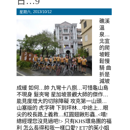
日…9
星期六, 2013/10/12
礁溪
溫
泉…
北宜
的爬
坡輕
鬆慢
騎 曲
折是
減坡
成緩 如何…帥 九彎十八捌…可惜龜山島
不現身 髮夾彎 星加坡景觀大師的傑作…
能見度增大的切除障礙 攻克第一山頭…
山塞版的 虎字碑 下到坪林…中途上…眼
尖的校長路上義救…紅圓翅鍬形蟲..<嘻!
總經理您沒見過吧!> 只有KHS環島團的福
利 怎么長得和我一樣口愛? ET7的茱小姐