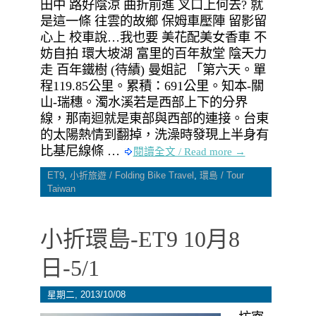
田中 路好陰涼 曲折前進 叉口上何去? 就
是這一條 往雲的故鄉 保姆車壓陣 留影留
心上 校車說…我也要 美花配美女香車 不
妨自拍 環大坡湖 富里的百年敖堂 陰天力
走 百年鐵樹 (待績) 曼姐記 「第六天。單
程119.85公里。累積：691公里。知本-關
山-瑞穗。濁水溪若是西部上下的分界
線，那南迴就是東部與西部的連接。台東
的太陽熱情到翻掉，洗澡時發現上半身有
比基尼線條 …
閱讀全文 / Read more →
ET9
,
小折旅遊 / Folding Bike Travel
,
環島 / Tour
Taiwan
小折環島-ET9 10月8
日-5/1 ‎
星期二, 2013/10/08