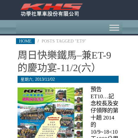
HOME
/
POSTS TAGGED "ET9"
周日快樂鐵馬–兼ET-9
的慶功宴-11/2(六）
星期六, 2013/11/02
預告
ET10…記
念校長及安
仔領隊的第
十趟 2014
的
10/9~18<10