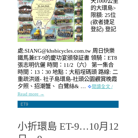
天1000公里
的大環島>
限額: 25位
(欲者捷足
登記) 登記
處:SIANG@khsbicycles.com.tw 周日快樂
鐵馬兼ET-9的慶功宴頒發証書 領騎：ET8
張志明伉儷 時間：11/2（六） 第一集合
時間：13：30 地點：大稻埕碼頭 路線: 二
重疏洪道- 社子島環島-社頭公園觀賞晚霞
夕照、招潮蟹、 白鷺絲& …
閱讀全文 /
Read more →
ET9
小折環島 ET-9…10月12