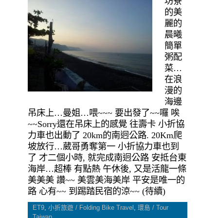
坊寮
的美
麗的
晨曦
簡單
粥配
菜…
在浪
漫的
海邊
吊床上…曼姐…喂~~~ 要出發了~~囉 唉
~~Sorry還在吊床上的感覺 往壽卡 小折協
力車也出動了 20km的南迥公路. 20Km爬
坡放行…葳哥勇奪第一 小折協力車也到
了 才二個小時, 就完成南迥公路 安抵台東
海岸…超棒 有點熱 午休後, 又是活龍一條
美美美 讚~~ 美雲美海美岸 平安是唯一的
路 心有~~ 到踢踏民宿的涼~~ (待續)
ET9
,
小折旅遊 / Folding Bike Travel
,
環島 / Tour
Taiwan