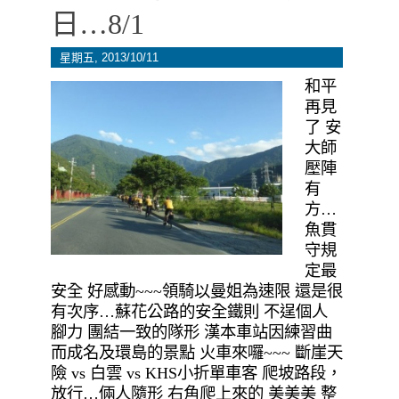
日…8/1
星期五, 2013/10/11
和平
再見
了 安
大師
壓陣
有
方…
魚貫
守規
定最
安全 好感動~~~領騎以曼姐為速限 還是很
有次序…蘇花公路的安全鐵則 不逞個人
腳力 團結一致的隊形 漢本車站因練習曲
而成名及環島的景點 火車來囉~~~ 斷崖天
險 vs 白雲 vs KHS小折單車客 爬坡路段，
放行…倆人隨形 右角爬上來的 美美美 整