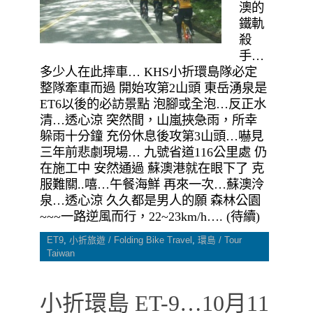
澳的
鐵軌
殺
手…
多少人在此摔車… KHS小折環島隊必定
整隊牽車而過 開始攻第2山頭 東岳湧泉是
ET6以後的必訪景點 泡腳或全泡…反正水
清…透心涼 突然間，山嵐挾急雨，所幸
躲雨十分鐘 充份休息後攻第3山頭…嚇見
三年前悲劇現場… 九號省道116公里處 仍
在施工中 安然通過 蘇澳港就在眼下了 克
服難關..嘻…午餐海鮮 再來一次…蘇澳泠
泉…透心涼 久久都是男人的願 森林公園
~~~一路逆風而行，22~23km/h…. (待續)
ET9
,
小折旅遊 / Folding Bike Travel
,
環島 / Tour
Taiwan
小折環島 ET-9…10月11