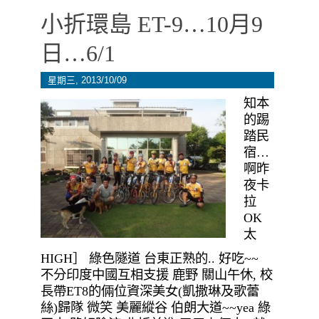
小折環島 ET-9…10月9
日…6/1
星期三, 2013/10/09
知本
的踢
踏民
宿…
啊昨
夜卡
拉
OK
太
HIGH］ 綠色隧道 台東正熟的.. 好吃~~
不分印度中國互相支援 鹿野 關山午休, 校
長帶ET8的倆位資深美女(凱撒琳及歌蕾
絲)歸隊 微笑 美麗縱谷 伯朗大道~~yea 綠