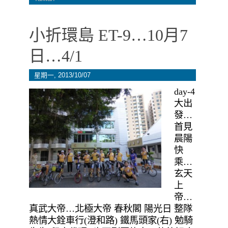
小折環島 ET-9…10月7
日…4/1
星期一, 2013/10/07
day-4
大出
發…
首見
晨陽
快
乘…
玄天
上
帝…
真武大帝…北極大帝 春秋閣 陽光日 整隊
熱情大銓車行(澄和路) 鐵馬頭家(右) 勉騎