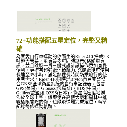
72+功能搭配五星定位，完整又精
確
為喜愛自行車運動的你而生的Rider 410 搭載2.3
吋超大螢幕，單頁最多可同時顯示8格騎車資
訊，並且跳脫一貫三鍵式設計讓操作更加直覺
便利。更擁有超強電池續航力, 充飽電後可使用
長達至35小時，滿足熱愛長時間騎乘旅行的使
用者需求。Rider 410同時是Bryton首台完整整
合GNSS全球衛星系統的自行車記錄器，包含
GPS(美國)，Glonass(俄羅斯)，BDS(中國)，
Galileo(歐盟)和QZSS(日本)，衛星高密度地遍
佈於全球上空，讓即使在高樓大廈和樹林中挑
戰極限冒險的你，也能飛快地完成定位，精準
記錄每條運動軌跡。