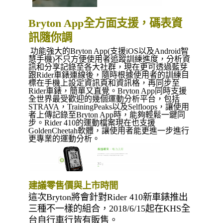
Bryton App全方面支援，碼表資
訊隨你調
功能強大的Bryton App(支援iOS以及Android智
慧手機)不只方便使用者追蹤訓練進度，分析資
訊和分享記錄至各大社群，現在更可透過藍芽
跟Rider車錶連線後，隨時根據使用者的訓練目
標在手機上設定資訊頁和資訊格，再同步至
Rider車錶，簡單又直覺。Bryton App同時支援
全世界最受歡迎的幾個運動分析平台，包括
STRAVA，TrainingPeaks以及Selfloops，讓使用
者上傳記錄至Bryton App時，能夠輕鬆一鍵同
步。Rider 410的運動檔案現在也支援
GoldenCheetah軟體，讓使用者能更進一步進行
更專業的運動分析。
建議零售價與上市時間
這次Bryton將會針對Rider 410新車錶推出
三種不一樣的組合，2018/6/15起在KHS全
台自行車行皆有販售。