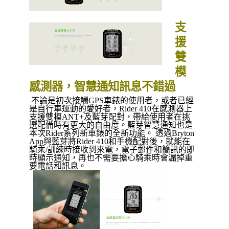
支
援
雙
模
感測器，智慧通知訊息不錯過
不論是初次接觸GPS車錶的使用者，或者已經
是自行車運動的愛好者，Rider 410在感測器上
支援雙模ANT+及藍芽配對，帶給使用者在挑
選配備時有更大的自由度。藍芽智慧通知也是
本次Rider系列新車錶的全新功能。 透過Bryton
App與藍芽將Rider 410和手機配對後，就能在
騎乘/訓練時接收到來電，電子郵件和簡訊的即
時顯示通知，再也不需要擔心騎乘時會漏掉重
要電話和訊息。