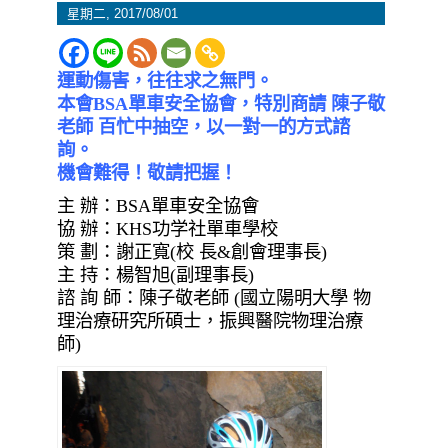
星期二, 2017/08/01
運動傷害，往往求之無門。
本會BSA單車安全協會，特別商請 陳子敬
老師 百忙中抽空，以一對一的方式諮
詢。
機會難得！敬請把握！
主 辦：BSA單車安全協會
協 辦：KHS功学社單車學校
策 劃：謝正寬(校 長&創會理事長)
主 持：楊智旭(副理事長)
諮 詢 師：陳子敬老師 (國立陽明大學 物
理治療研究所碩士，振興醫院物理治療
師)