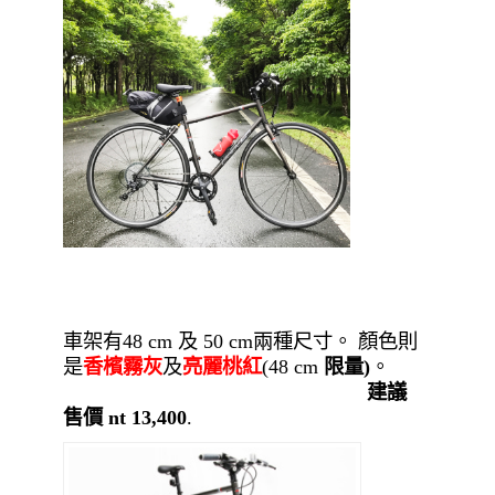
車架有48 cm 及 50 cm兩種尺寸。 顏色則
是
香檳霧灰
及
亮麗桃紅
(48 cm
限量)
。
建議
售價 nt 13,400
.