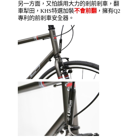
另一方面，又怕誤用大力的剎前剎車，翻
車犁田，KHS特選加裝
不會前翻
，擁有Q2
專利的前剎車安全器。