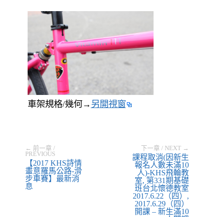
車架規格/幾何→
另開視窗
← 前一章 /
下一章 / NEXT →
PREVIOUS
課程取消(因新生
【2017 KHS詩情
報名人數未滿10
畫意羅馬公路-滑
人)-KHS飛輪教
步車賽】最新消
室, 第331期基礎
息
班台北懷德教室
2017.6.22（四）,
2017.6.29（四）
開課 – 新生滿10