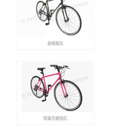
香檳霧灰
限量亮麗桃紅