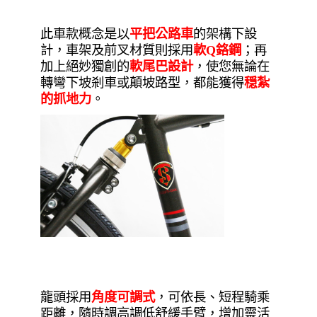
此車款概念是以
平把公路車
的架構下設
計，車架及前叉材質則採用
軟Q鉻鋼
；再
加上絕妙獨創的
軟尾巴設計
，使您無論在
轉彎下坡剎車或顛坡路型，都能獲得
穏紮
的抓地力
。
龍頭採用
角度可調式
，可依長、短程騎乘
距離，隨時調高調低舒緩手臂，增加靈活