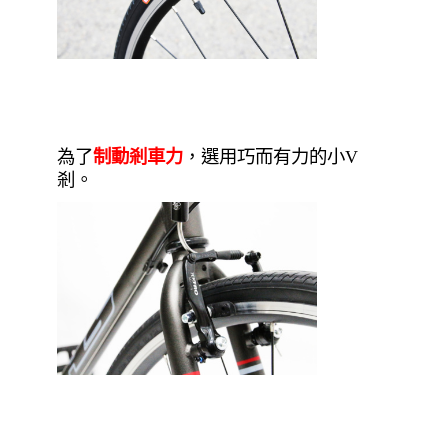
為了
制動剎車力
，選用巧而有力的小V
剎。