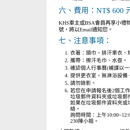
六、費用：NT$ 600 
KHS車主或BSA會員再享小
號，將以Email通知您。
七、注意事項：
衣著：頭巾、排汗車衣、短
攜帶：擦汗毛巾、水壺。
確認個人行事曆(補課以一
提供更衣室，無淋浴設備
請勿錄影。
若您在申請報名後2個工
垃圾郵件資料夾或垃圾郵
如果在垃圾郵件資料夾或
絡。
詢問時間：上午10:00~12:00
230陳小姐。