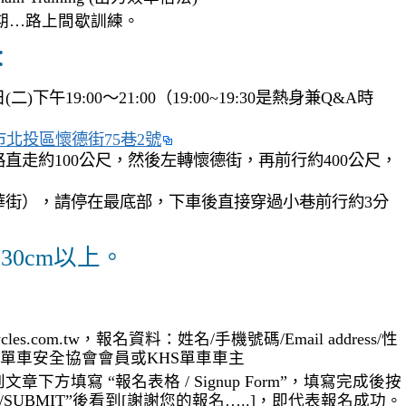
期…路上間歇訓練。
：
(二)下午19:00～21:00（19:00~19:30是熱身兼Q&A時
市北投區懷德街75巷2號
直走約100公尺，然後左轉懷德街，再前行約400公尺，
華街），請停在最底部，下車後直接穿過小巷前行約3分
30cm以上。
icycles.com.tw，報名資料：姓名/手機號碼/Email address/性
SA)單車安全協會會員或KHS單車車主
章下方填寫 “報名表格 / Signup Form”，填寫完成後按
送出/SUBMIT”後看到[謝謝您的報名…..]，即代表報名成功。