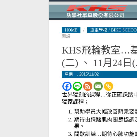
HOME
/
單車學校 / BIKE SCHOO
開課
KHS飛輪教室…基
(二) 、 11月24日
星期一, 2015/11/02
世界獨創的課程…從正確踩踏中
獨家課程；
幫助學員大幅改善騎乘姿
期待由踩踏肌肉關節協調及順暢
果。
間歇訓練…期待心肺功能