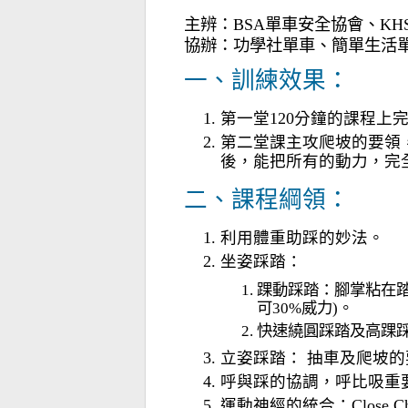
主辨：BSA單車安全協會、KHS
協辦：功學社單車、簡單生活
一、訓練效果：
第一堂120分鐘的課程上
第二堂課主攻爬坡的要領
後，能把所有的動力，完
二、課程綱領：
利用體重助踩的妙法。
坐姿踩踏：
踝動踩踏：腳掌粘在
可30%威力)。
快速繞圓踩踏及高踝
立姿踩踏： 抽車及爬坡的
呼與踩的協調，呼比吸重
運動神經的統合：Close Cha