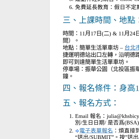
免費延長教育：假日不定
三、上課時間、地點
時間：11月17日(二) & 11月24日
間）。
地點：簡單生活單車坊 –
台北
捷運明德站出口左轉，沿明德路
即可到達簡單生活單車坊。
停車場：振華公園（北投區振
鐘。
四、報名條件：身高1
五、報名方式：
Email 報名：julia@khsb
別/生日日期/ 是否爲(B
電子表單報名
：煩直接到文
“送出/SUBMIT”。按”