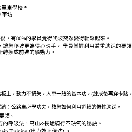
單車學校 *
單車坊
完後，有80%的學員覺得爬坡突然變得輕鬆起來。
，讓您爬坡更為得心應手。 學員掌握利用體重助踩的要領
全轉換成前進的驅動力。
踏板上，動力不損失，人車一體的基本功，(練成後再穿卡踏
踩踏：公路車必學功夫，教您如何利用迴轉的慣性助踩。
要領。
要的呼吸法，高山&長途騎行不缺氧的秘訣。
in Training (出力效率倍法) 。