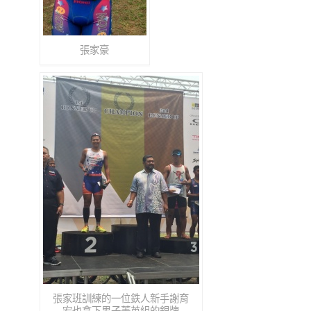
張家豪
張家班訓練的一位鉄人新手謝育