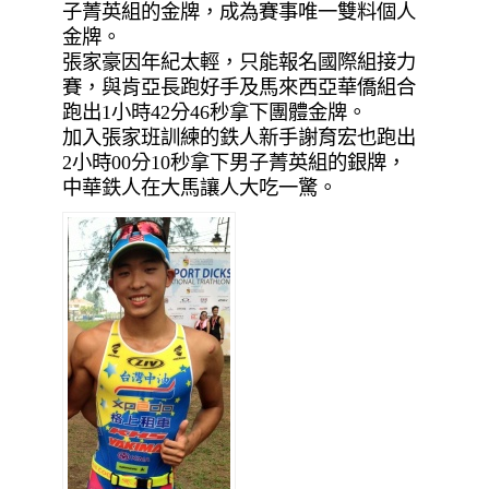
子菁英組的金牌，成為賽事唯一雙料個人
金牌。
張家豪因年紀太輕，只能報名國際組接力
賽，與肯亞長跑好手及馬來西亞華僑組合
跑出1小時42分46秒拿下團體金牌。
加入張家班訓練的鉄人新手謝育宏也跑出
2小時00分10秒拿下男子菁英組的銀牌，
中華鉄人在大馬讓人大吃一驚。