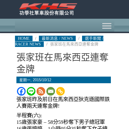
HOME
/
最新消息 / NEWS
/
選手新聞 /
RACER NEWS
/
張家班在馬來西亞連奪金牌
張家班在馬來西亞連奪
金牌
星期一, 2015/10/12
張家班昨及前日在馬來西亞狄克遜國際鉄
人賽兩天連奪金牌!
半程賽(六):
15歲張家豪 – 58分59秒奪下男子總冠軍
16歲張婷婷 – 1小時05分35秒奪下女子總