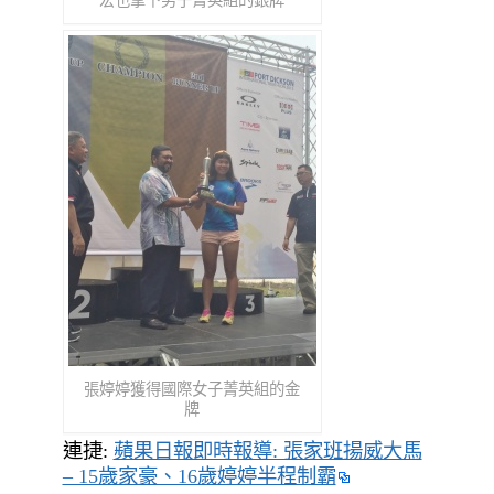
宏也拿下男子菁英組的銀牌
張婷婷獲得國際女子菁英組的金
牌
連捷:
蘋果日報即時報導: 張家班揚威大馬
– 15歲家豪、16歲婷婷半程制霸