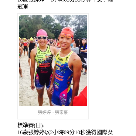
冠軍
張婷婷、張家豪
標準賽(日):
16歲張婷婷以2小時09分10秒獲得國際女