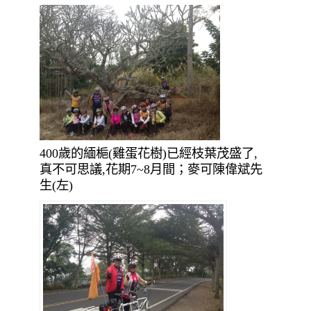
400歲的緬梔(雞蛋花樹)已經枝葉茂盛了,
真不可思議
,花期7~8月間；麥可陳偉斌先
生(左)