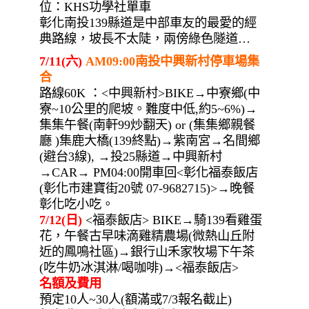
位：KHS功學社單車
彰化南投139縣道是中部車友的最愛的經
典路線，坡長不太陡，兩傍綠色隧道…
7/11(六)
AM09:00南投中興新村停車場集
合
路線60K ：<中興新村>BIKE→中寮鄉(中
寮~10公里的爬坡。難度中低,約5~6%)→
集集午餐(南軒99炒翻天) or (集集鄉親餐
廳 )集鹿大橋(139終點)→紫南宮→名間鄉
(避台3線), →投25縣道→中興新村
→CAR→ PM04:00開車回<彰化福泰飯店
(彰化市建寶街20號 07-9682715)>→晚餐
彰化吃小吃。
7/12(日)
<福泰飯店> BIKE→騎139看雞蛋
花，午餐古早味滴雞精農場(微熱山丘附
近的鳳鳴社區)→銀行山禾家牧場下午茶
(吃牛奶冰淇淋/喝咖啡)→<福泰飯店>
名額及費用
預定10人~30人(額滿或7/3報名截止)