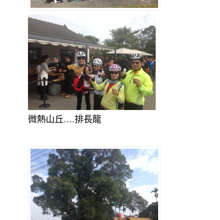
微熱山丘….排長龍