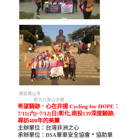
南投鳳山寺
彰化八卦山大佛
希望騎跡．心在非揚 Cycling for HOPE：
7/11(六)~7/12(日)彰化,南投139深度騎跡,
尋訪400年的美麗
主辦單位：台灣非洲之心
承辦單位：BSA單車安全協會 * 協助單