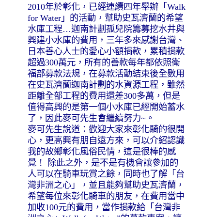
2010年於彰化，已經連續四年舉辦「Walk
for Water」的活動，幫助史瓦濟蘭的希望
水庫工程…迦南計劃孤兒院籌募挖水井與
興建小水庫的費用，三年多來感謝台灣、
日本善心人士的愛心小額捐款，累積捐款
超過300萬元，所有的善款每年都依照衛
福部募款法規，在募款活動結束後全數用
在史瓦濟蘭迦南計劃的水資源工程，雖然
距離全部工程的費用還差300多萬，但是
值得高興的是第一個小水庫已經開始蓄水
了，因此麥可先生會繼續努力~。
麥可先生說道：歡迎大家來彰化騎的很開
心，更高興有朋自遠方來，可以介紹認識
我的故鄉彰化風俗民情，這是很棒的感
覺！ 除此之外，是不是有機會讓參加的
人可以在騎車玩賞之餘，同時也了解「台
灣非洲之心」，並且能夠幫助史瓦濟蘭，
希望每位來彰化騎車的朋友，在費用當中
加收100元的費用，當作捐款給「台灣非