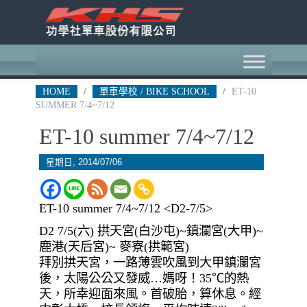
HOME
/
單車學校 / BIKE SCHOOL
/
ET-10
SUMMER 7/4~7/12
ET-10 summer 7/4~7/12
星期日, 2014/07/06
ET-10 summer 7/4~7/12 <D2-7/5>
D2 7/5(六) 拱天宮(白沙屯)~鎮瀾宮(大甲)~
鹿港(天后宮)~ 麥寮(拱範宮)
拜別拱天宮，一路薄雲吹風到大甲鎮瀾宮
後，太陽公公又發威…媽呀！35℃的熱
天，所幸迎面來風。首破胎，算休息。經