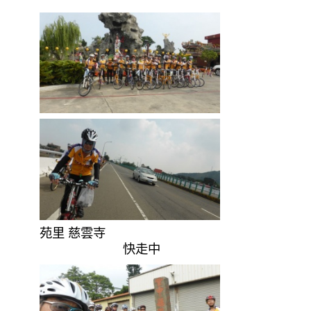
苑里 慈雲寺
快走中