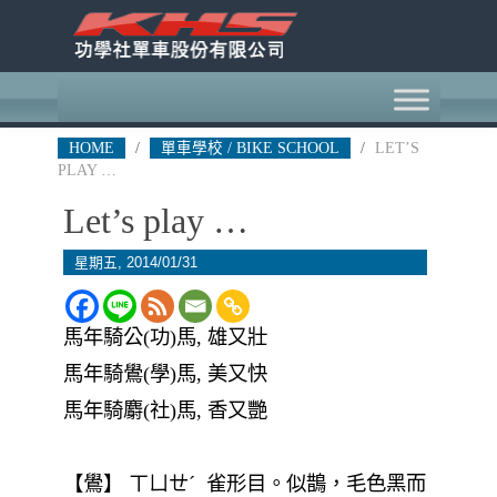
HOME
/
單車學校 / BIKE SCHOOL
/
LET’S
PLAY …
Let’s play …
星期五, 2014/01/31
馬年騎公(功)馬, 雄又壯
馬年騎鷽(學)馬, 美又快
馬年騎麝(社)馬, 香又艷
【鷽】 ㄒㄩㄝˊ 雀形目。似鵲，毛色黑而