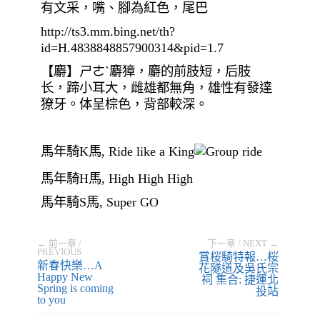
有文采，嘴、腳為紅色，尾巴
http://ts3.mm.bing.net/th?
id=H.4838848857900314&pid=1.7
【麝】ㄕㄜˋ麝獐，麝的前肢短，后肢
长，蹄小耳大，雌雄都無角，雄性有發達
獠牙。体呈棕色，背部較深。
馬年騎K馬, Ride like a King
馬年騎H馬, High High High
馬年騎S馬, Super GO
← 前一章 /
下一章 / NEXT →
PREVIOUS
賞桜騎特報…桜
新春快樂…A
花隧道及吳氏宗
Happy New
祠 集合: 捷運北
Spring is coming
投站
to you