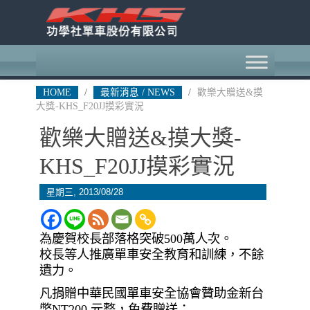
HOME
/
最新消息 / NEWS
/
歡樂大贈送&摸
大獎-KHS_F20JJ摸彩實況
歡樂大贈送&摸大獎-
KHS_F20JJ摸彩實況
星期三, 2013/08/28
為慶賀校長部落格突破500萬人次。
校長等人推廣單車安全教育和訓練，不餘
遺力。
凡捐贈中華民國單車安全協會贊助金新台
幣NT200 元整，免費贈送：