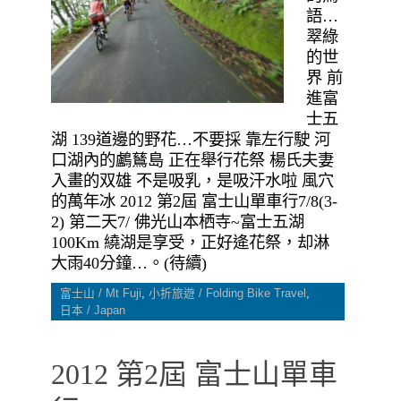
語…
翠綠
的世
界 前
進富
士五
湖 139道邊的野花…不要採 靠左行駛 河
口湖內的鸕鶿島 正在舉行花祭 楊氏夫妻
入畫的双雄 不是吸乳，是吸汗水啦 風穴
的萬年冰 2012 第2屆 富士山單車行7/8(3-
2) 第二天7/ 佛光山本栖寺~富士五湖
100Km 繞湖是享受，正好逄花祭，却淋
大雨40分鐘…。(待續)
富士山 / Mt Fuji
,
小折旅遊 / Folding Bike Travel
,
日本 / Japan
2012 第2屆 富士山單車