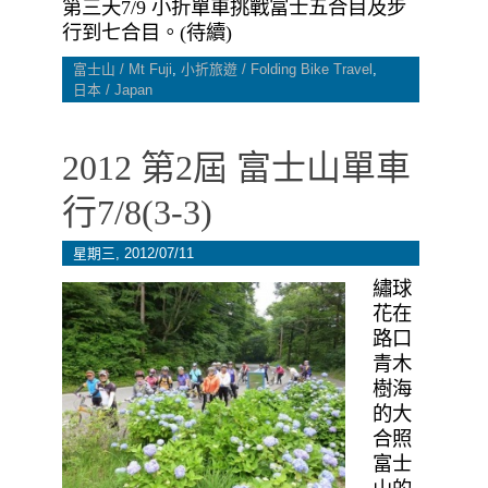
第三天7/9 小折單車挑戰富士五合目及步
行到七合目。(待續)
富士山 / Mt Fuji
,
小折旅遊 / Folding Bike Travel
,
日本 / Japan
2012 第2屆 富士山單車
行7/8(3-3)
星期三, 2012/07/11
繡球
花在
路口
青木
樹海
的大
合照
富士