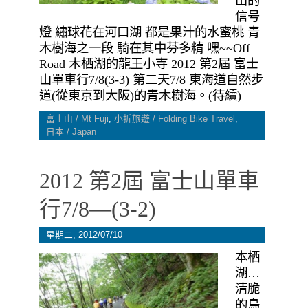
山的
信号
燈 繡球花在河口湖 都是果汁的水蜜桃 青
木樹海之一段 騎在其中芬多精 嘿~~Off
Road 木栖湖的龍王小寺 2012 第2屆 富士
山單車行7/8(3-3) 第二天7/8 東海道自然步
道(從東京到大阪)的青木樹海。(待續)
富士山 / Mt Fuji
,
小折旅遊 / Folding Bike Travel
,
日本 / Japan
2012 第2屆 富士山單車
行7/8—(3-2)
星期二, 2012/07/10
本栖
湖…
清脆
的鳥