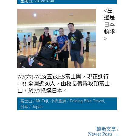
星期日, 2012/07/08
<左
邊是
日本
領隊
>
7/7(六)-7/13(五)KHS富士團，現正進行
中!! 全團近30人，由校長帶隊攻頂富士
山，於7/7抵達日本。
富士山 / Mt Fuji
,
小折旅遊 / Folding Bike Travel
,
日本 / Japan
較新文章 /
Newer Posts →