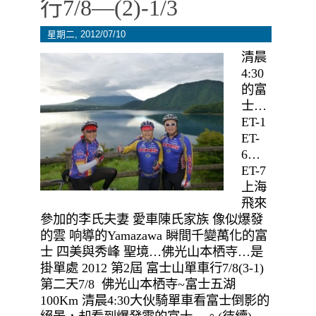
行7/8—(2)-1/3
星期二, 2012/07/10
清晨
4:30
的富
士…
ET-1
ET-
6…
ET-7
上海
飛來
參加的李氏夫妻 愛車陳氏家族 像似爆發
的雲 响導的Yamazawa 瞬間千變萬化的富
士 四美與秀峰 聖境…佛光山本栖寺…是
掛單處 2012 第2屆 富士山單車行7/8(3-1)
第二天7/8 佛光山本栖寺~富士五湖
100Km 清晨4:30大伙騎單車看富士倒影的