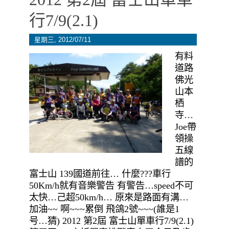
行7/9(2.1)
星期三, 2012/07/11
有料
道路
佛光
山本
栖
寺…
Joe帶
領操
五線
譜的
富士山 139國道前往… 什麼???車行
50Km/h就有音樂警告 有警告…speed不可
太快…己超50km/h… 原來是路面有溝…
加油~~ 啊~~~累倒 飛鴿2號~~~(誰是1
号…猜) 2012 第2屆 富士山單車行7/9(2.1)