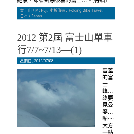
絕景，却看到爆發雲的富士…。(待續)
富士山 / Mt Fuji
,
小折旅遊 / Folding Bike Travel
,
日本 / Japan
2012 第2屆 富士山單車
行7/7~7/13—(1)
星期日, 2012/07/08
害羞
的富
士
峰…
終要
見公
婆…
喲~~
大方
一點