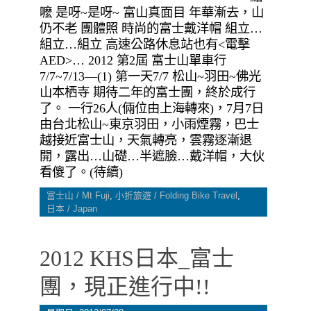
嚒 是呀~是呀~ 富山真面目 年華漸去，山
仍不老 團體照 時尚的富士戴洋帽 組立…
組立…組立 高速公路休息站也有<電擊
AED>… 2012 第2屆 富士山單車行
7/7~7/13—(1) 第一天7/7 松山~羽田~佛光
山本栖寺 期待二年的富士團，終於成行
了。 一行26人(倆位由上海轉來)，7月7日
由台北松山~東京羽田，小雨煙霧，巴士
越接近富士山，天氣轉亮，雲霧逐漸退
開，露出…山礎…半遮臉…戴洋帽，大伙
看傻了。(待續)
富士山 / Mt Fuji
,
小折旅遊 / Folding Bike Travel
,
日本 / Japan
2012 KHS日本_富士
團，現正進行中!!