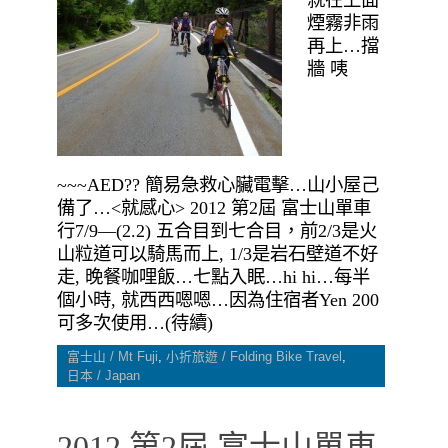
就在上面
煙霧非雨
再上…擋
牆 咦
~~~AED?? 簡易急救心臟電擊…山小屋己
備了…<就感心> 2012 第2屆 富士山單車
行7/9—(2.2) 五合目到七合目，前2/3是火
山粒道可以騎馬而上, 1/3是岩石壁道不好
走, 晚餐咖哩飯…七點入眠…hi hi…每半
個小時, 就西西嗯嗯…因為住宿者Yen 200
可多次使用…(待續)
富士山 / Mt Fuji
,
小折旅遊 / Folding Bike Travel
,
日本 / Japan
2012 第2屆 富士山單車