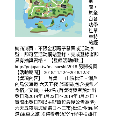
期
間，
於全
台各
功學
社單
車特
約經
銷商消費，不限金額電子發票或活動序
號，即可至活動網站登錄，完成登錄者即
具有抽獎資格。 【登錄活動網址】
http://gojapan.tw/matsueshi/2018 另開視窗
【活動期間】 2018/11/12～2018/12/31
【獎項內容】 首獎 山陰松江・瀨戶
內島波海道 六天五夜 旅遊團(包含機票／
食宿／交通)，共2名 (首獎得獎者預計出
發日為2019年3月22日～2019年3月27日，
實際出發日期以主辦單位最後公告為準)
六天五夜讓您騎遍日本三市(松江/今治/尾
道)單車之旅 ※得獎者須於行程中拍照打