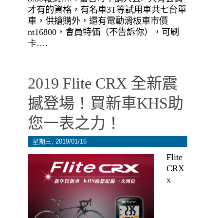
才有的資格，有名車3T等試用車共七台單
車，供搶購外，還有電動滑板車市價
nt16800，會員特価（不告訴你），可刷
卡….
2019 Flite CRX 全新震
撼登場！買新車KHS助
您一表之力！
星期三, 2019/01/16
Flite
CRX
x