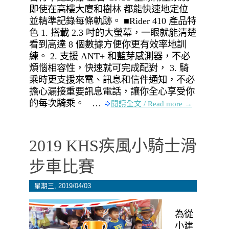
即使在高樓大廈和樹林 都能快速地定位
並精準記錄每條軌跡。 ■Rider 410 產品特
色 1. 搭載 2.3 吋的大螢幕，一眼就能清楚
看到高達 8 個數據方便你更有效率地訓
練。 2. 支援 ANT+ 和藍芽感測器，不必
煩惱相容性，快速就可完成配對， 3. 騎
乘時更支援來電、訊息和信件通知，不必
擔心漏接重要訊息電話，讓你全心享受你
的每次騎乘。 …
閱讀全文 / Read more →
2019 KHS疾風小騎士滑
步車比賽
星期三, 2019/04/03
為從
小建