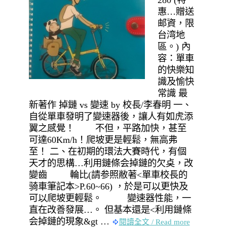
280 (特
惠…贈送
邮資，限
台湾地
區。) 內
容：單車
的快樂知
識及愉快
常識 最
新著作 掉鏈 vs 變速 by 校長/李春明 一、
自從單車發明了變速器後，讓人有如虎添
翼之感覺！ 不但，平路加快，甚至
可達60Km/h！爬坡更是輕鬆，無高弗
至！ 二、在初期的環法大賽時代，有個
天才的思構…利用鏈條会掉鏈的欠奌，改
變齒 輪比(請参照敝著<單車校長的
骑車筆記本>P.60~66) ，於是可以更快及
可以爬坡更輕鬆。 變速器性能，一
直在改善發展…。 但基本還是<利用鏈條
会掉鏈的現象&gt …
閱讀全文 / Read more