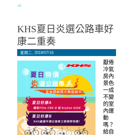
→
KHS夏日炎選公路車好
康二重奏
星期二, 2019/07/16
厭倦
冷氣
房內
景色
一成
不變
的室
內運
動
嗎？
給自