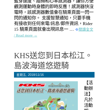
藍芽速度、踏頻和心率感測器，讓你方便
觀測運動時身體的即時反應！感測器快沒
電時，該感測器數值會在騎乘頁面一閃一
閃的通知你。 支援智慧通知，只要手機
有接收到任何來電/訊息/郵件資訊，Rider
15 騎乘頁面就會出現訊息一 …
閱讀全文
/ Read more →
KHS送您到日本松江。
島波海道悠遊騎
星期五, 2018/11/16
【活
動辦
法】
凡於
活動