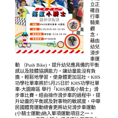
立正
確自
行車
騎乘
觀
念，
藉由
幼兒
滑步
車運
動 （Push Bike)，提升幼兒應具備的平衡
感以及肢體協調能力，讓幼童能沒有負
擔，輕鬆地學習，使身體更加茁壯。KHS
功學社單車將於5月25日於 KHS功學社單
車-大園廠區 舉行「KHS疾風小騎士」滑
步車比賽。經由操作滑步車的過程中，提
升幼童的平衡感及對事物的敏感度，中華
民國體育運動總會更將幼兒滑步車運動
(小騎士運動)納入單項運動項目之一。