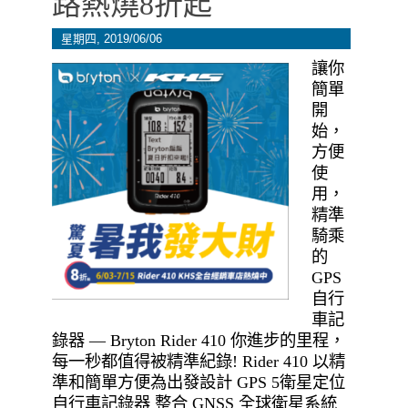
路熱燒8折起
星期四, 2019/06/06
讓你
簡單
開
始，
方便
使
用，
精準
騎乘
的
GPS
自行
車記
錄器 — Bryton Rider 410 你進步的里程，
每一秒都值得被精準紀錄! Rider 410 以精
準和簡單方便為出發設計 GPS 5衛星定位
自行車記錄器 整合 GNSS 全球衛星系統