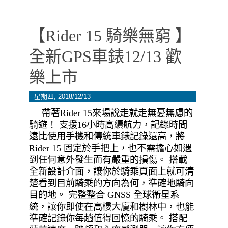
【Rider 15 騎樂無窮 】
全新GPS車錶12/13 歡
樂上市
星期四, 2018/12/13
帶著Rider 15來場說走就走無憂無慮的
騎遊！ 支援16小時高續航力，記錄時間
遠比使用手機和傳統車錶記錄還高，將
Rider 15 固定於手把上，也不需擔心如遇
到任何意外發生而有嚴重的損傷。 搭載
全新設計介面，讓你於騎乘頁面上就可清
楚看到目前騎乘的方向為何，準確地騎向
目的地。 完整整合 GNSS 全球衛星系
統，讓你即使在高樓大廈和樹林中，也能
準確記錄你每趟值得回憶的騎乘。 搭配