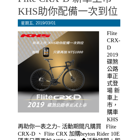
KHS助你配備一次到位
星期五, 2019/03/01
Flite
CRX-
D
2019
碟煞
公路
車正
式登
場 新
車上
市，
購車
KHS
再助你一表之力~ 活動期間凡購買 Flite
CRX-D 、 Flite CRX 加購bryton Rider 10E