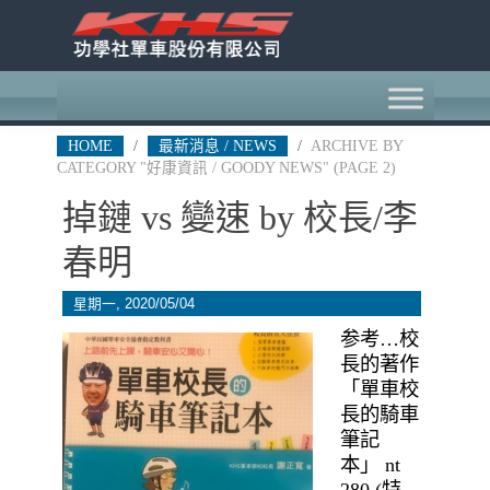
HOME
/
最新消息 / NEWS
/
ARCHIVE BY
CATEGORY "好康資訊 / GOODY NEWS"
(PAGE 2)
掉鏈 vs 變速 by 校長/李
春明
星期一, 2020/05/04
参考…校
長的著作
「單車校
長的騎車
筆記
本」 nt