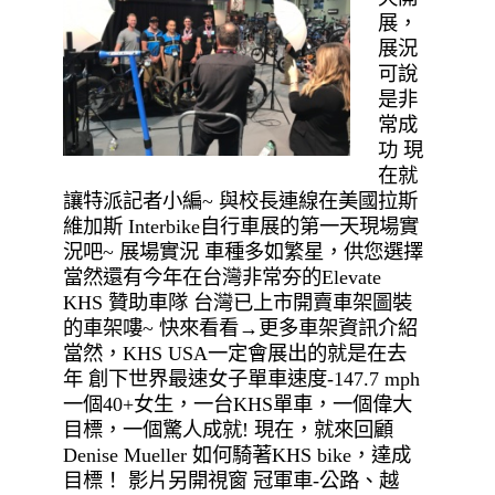
展，
展況
可說
是非
常成
功 現
在就
讓特派記者小編~ 與校長連線在美國拉斯
維加斯 Interbike自行車展的第一天現場實
況吧~ 展場實況 車種多如繁星，供您選擇
當然還有今年在台灣非常夯的Elevate
KHS 贊助車隊 台灣已上市開賣車架圖裝
的車架嘍~ 快來看看→更多車架資訊介紹
當然，KHS USA一定會展出的就是在去
年 創下世界最速女子單車速度-147.7 mph
一個40+女生，一台KHS單車，一個偉大
目標，一個驚人成就! 現在，就來回顧
Denise Mueller 如何騎著KHS bike，達成
目標！ 影片另開視窗 冠軍車-公路、越