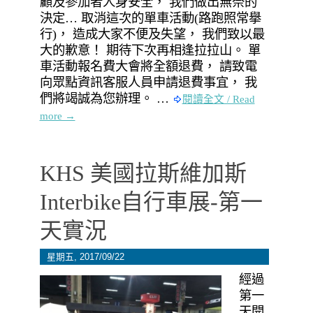
顧及參加者人身安全， 我們做出無奈的
決定… 取消這次的單車活動(路跑照常擧
行)， 造成大家不便及失望， 我們致以最
大的歉意！ 期待下次再相逢拉拉山。 單
車活動報名費大會將全額退費， 請致電
向眾點資訊客服人員申請退費事宜， 我
們將竭誠為您辦理。 …
閱讀全文 / Read
more →
KHS 美國拉斯維加斯
Interbike自行車展-第一
天實況
星期五, 2017/09/22
經過
第一
天開