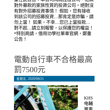
對外募款的家族性質的投資公司。絕對沒
有對外招募投資事情！ 假如，您有接收
到該公司的招募投資…那肯定是詐騙，請
勿上當！ 如果，不幸…您已上當投款…
對不起…請立刻報警，以保護您的權益！
*特別商請，借用功學社單車官網，鄭重
公告！
電動自行車不合格最高
罰7500元
星期五, 2020/08/21
KHS
电輔
單車