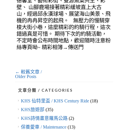
德馨堂、藝術彩街、雙源魚菜共生、彩
壁、 山腳鹿場接著精彩緩坡直上大古
山，經過邱永漢球場、展望海山美景、飛
機的冉冉昇空的起飛。 無壓力的慢騎穿
梭大街小巷，這麼精彩的約騎行程，這次
錯過真是可惜。 期待下次的約騎活動，
不定時會公布時間地點，歡迎隨時注意粉
絲專頁呦~ 精彩相簿→傳送門
← 較舊文章 /
Older Posts
文章分類 / CATEGORIES
KHS 仙特里盃 / KHS Century Ride
(18)
KHS旅遊部
(35)
KHS詩情畫意羅馬公路
(2)
保養愛車 / Maintenance
(13)