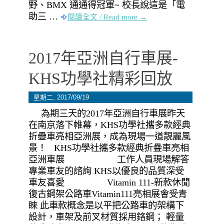
野、BMX 通通得冠軍~ 校長說這是「電
助三 …
閱讀全文 / Read more →
2017年亞洲自行車展-
KHS功學社精彩回放
星期二, 2017/09/19
為期三天的2017年亞洲自行車展昨天
在南京落下帷幕，KHS功學社攜多款經典
折疊車亮相亞洲展，成為現場一道靚麗風
景！ KHS功學社攜多款經典折疊車亮相
亞洲車展 工作人員現場解答
專業車友的諮詢 KHS以優良的品質深受
車友喜愛 Vitamin 111-新款休閒
復古鋼架公路車Vitamin111亮相展會受青
睞 此車款概念是以平把公路車的架構下
設計，車架及前叉材質採用鉻鋼； 輕量