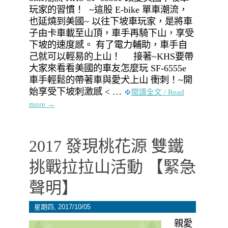
玩家的習慣！ ~這股 E-bike 單車潮流，
也延燒到美國~ 以往下坡車玩家，是將車
子由卡車載至山頂，車手再騎下山，享受
下坡的速度感。 有了電力輔助，車手自
己就可以輕易的上山！ 接著~KHS要帶
大家來看看美國的車友怎麼玩 SF-6555e
車手輕鬆的帶著車與愛犬上山 衝刺！~開
始享受下坡刺激感 < …
閱讀全文 / Read
more →
2017 發現桃花源 雙鐵
挑戰拉拉山活動 【緊急
聲明】
星期四, 2017/10/05
親愛