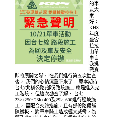
的車
友大
家
好：
KHS
年度
盛會
拉拉
山單
車自
我挑
戰賽
即將展開之際， 在我們進行第五次勘查
後， 我們的心情沉重下來了… 原本期待
台七(北橫公路)部份路段施工 應是進入完
工階段， 但這次勘查了解， 台七
23k+250~23k+400及29k+600進行邊坡施
工， 需配合交維措施，且有部份路段舖
陳鐵板， 對單車騎士造成極大威脅，為