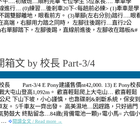
)下午….初級班…順利完畢 七位學生 5位家長…. 單車學
行… (0)練習…後剎車20下<每趟前必練> (1)牽車是學
不踢雙腳離地，眼看前方。 (3)單腳(左右分別)踏行….眼
在高端，右腳用力踏之同時， 左腳往後踢行…直行2公
(4)右單腳踏下，左腳後踢，直線前進後，左腳收在踏板&#
箱文 by 校長 Part-3/4
 Part-3/4 E Pony建議售價nt42,000. 13) E Pony校
挑戰大屯山登高1,092m。 歡喜輕鬆爬上大屯山… 歡喜輕鬆
92公尺 下山下坡，小心謹慎，也靠碟剎&剎斷系統，保安
5千車友。 5千車友一齊出發。 高美濕地…因趕路，只好過門
勢鼓大 終點留念…84歲(背備電池一顆)+電小馬= 六個
 …
閱讀全文 / Read more →