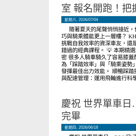
室 報名開跑！把
星期六, 2026/07/04
隨著夏天的尾聲悄悄接近，
巧與騎乘體能更上一層樓？ K
挑戰自我效率的資深車友，還
錯過的經典課程。 💡 本期精選課
密 很多人騎車騎久了容易膝
為「踩踏效率」與「騎乘姿勢」
發揮最佳出力效能。 順暢踩踏
與配速管理：運用飛輪進行科學
慶祝 世界單車日…
完畢
星期四, 2026/06/18