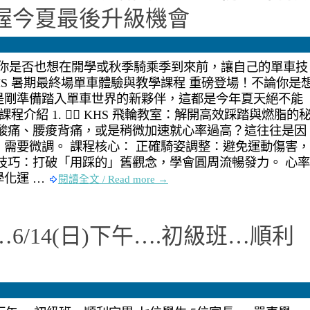
握今夏最後升級機會
你是否也想在開學或秋季騎乘季到來前，讓自己的單車技
HS 暑期最終場單車體驗與教學課程 重磅登場！不論你是
是剛準備踏入單車世界的新夥伴，這都是今年夏天絕不能
程介紹 1. 🚴‍♂️ KHS 飛輪教室：解開高效踩踏與燃脂的
蓋酸痛、腰痠背痛，或是稍微加速就心率過高？這往往是因
需要微調。 課程核心： 正確騎姿調整：避免運動傷害，
技巧：打破「用踩的」舊觀念，學會圓周流暢發力。 心率
化運 …
閱讀全文 / Read more →
6/14(日)下午….初級班…順利