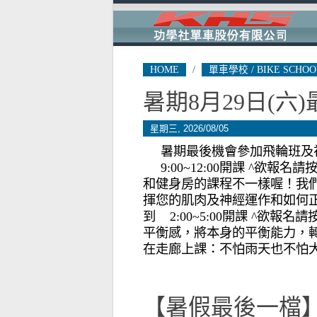
HOME
/
單車學校 / BIKE SCHOO
暑期8月29日(六
星期三, 2026/08/05
暑期最後機會參加飛輪班及初學者教
9:00~12:00開課 ^欲
和健身房的課程不一樣喔！我
揮您的肌肉及神經運作和如何正確的自
到 2:00~5:00開課 ^欲
平衡感，將本身的平衡能力，轉
在走廊上課：不怕雨天也不怕
【暑假最後一檔】8