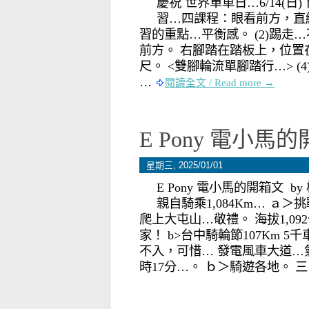
慶祝 世界單車日…6/14(日
習…四課程：眼看前方，直線進
習的重點…平衡感。 (2)踢走…
前方。 右腳踏在踏板上，位置
尺。 <雙腳輪流單腳踏行…> 
…
閱讀全文 / Read more →
E Pony 電小馬的開
星期三, 2025/01/01
E Pony 電小馬的開箱文 by 校長
親自騎乘1,084Km… ａ＞
爬上大屯山…敬禮。 海拔1,0
家！ b>台中騎輪節107Km 
不入，可惜… 發電風車大道…氣
時17分…。 ｂ＞騎遊各地。 三