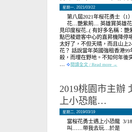
星期一, 2021/03/22
第八屆2021年桜花勇士（
花…艷紫荊… 英雄賞英雄花
見印度桜花..( 有好多名稱：
點巴稜遊客中心的直昇機降停
太好了，不但天晴，而且山上2
花？ 話說當年英國強租香港9
殺，而埋在野地。不知何年後突
…
閱讀全文 / Read more →
2019桃園市主
上小恐龍…
星期二, 2019/03/19
當桜花勇士遇上小恐龍 3/
叫……带我去玩…於是