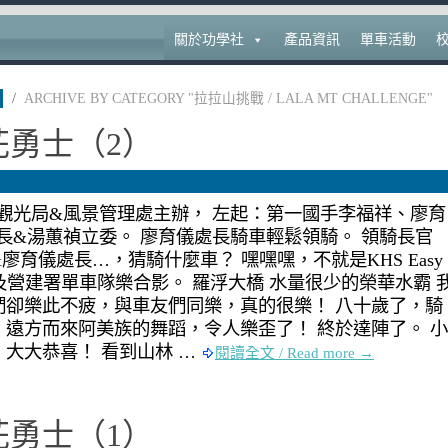
關於功學社
產品資訊
單車活動
/
ARCHIVE BY CATEGORY "拉拉山挑戰 / LALA MT CHALLENGE"
花勇士（2）
是觀光局&風景管理處主辦， 左起：第一國手李福祥、廖育
長&湯蕙禎立委。 廖育儀處長騎車輕鬆領騎。 領騎長官
育儀處長…，猜騎什麼車？ 嘿嘿嘿，不就是KHS Easy
長及營建署單車隊樂合影。 羅浮大橋 水量很少的榮華水霸 
們卻樂此不疲，與車友們同樂，真的很樂！ 八十歲了，騎
。遠方而來阿美族的舞蹈，令人樂歪了！ 終於達陣了。 小
大大恭喜！ 看到山林 …
閱讀全文 / Read more →
花勇士（1）