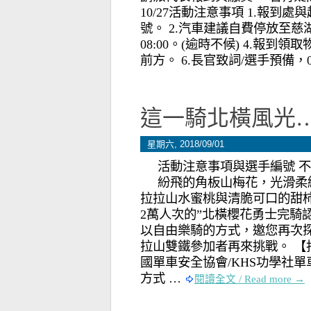
10/27活動注意事項 1.報到
號。 2.汽車建議自費停放至慈湖
08:00。(逾時不候) 4.報
前方。 6.長官致詞/選手預備，
這一騎北橫風光
星期六, 2018/09/01
活動注意事項與選手編號 
紛飛的角板山梅花，光滑柔
拉拉山水蜜桃與清脆可口的甜柿
2萬人次的”北橫櫻花勇士完騎認
以自由樂騎的方式，邀您再次
拉山雙鐵參加者再來挑戰。 【
國單車安全協會/KHS功學社單車 
方式 …
閱讀全文 / Read more →