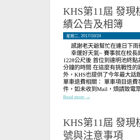
KHS第11屆 發
績公告及相簿
星期二, 2017/10/24
感謝老天爺幫忙在連日下雨
幸運好天氣~ 賽事就在校長
1228公尺後 首位到達明池終點為
分鐘的時間 在這麼有挑戰性的
外，KHS也提供了今年最大話題車
單車退費相關： 單車項目退費
件，如未收到Mail，煩請致電眾點
Read more →
KHS第11屆 發
號與注意事項