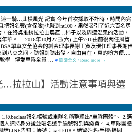
1) 這一騎…北橫風光 記實 今年首次採取不計時，時間內完
把報名費(含保險)也降到nt100，果然吸引了近六百名勇
合，在终奌推銷拉拉山農產…柿子以及周遭温泉的活動，
。 2018年10月27日(六) 上午7:10由前後两任風管
BSA單車安全協会的創会理事長謝正寬及現任理事長謝
奌到八奌之间，隨報到隨出發，自由自在，真的粉方便….
IY教學 博愛車隊全員 …
閱讀全文 / Read more →
光…拉拉山】活動注意事項與選
.以beclass報名帳號或車隊名稱整理出”車隊團體”。 2.選
.個人請持身分證並唱名選手編號報到與繳費。 4.車隊團體
LINE告知：帳號：karl1018。請留姓名/手機/提問