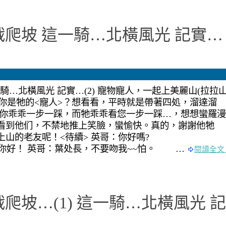
戰爬坡 這一騎…北橫風光 記實…
騎…北橫風光 記實…(2) 寵物寵人，一起上美麗山(拉拉
或你是牠的<寵人>？想看看，平時就是帶著四処，溜達溜
，你乖乖一步一踩，而牠乖乖看您一步一踩…，想想蠻羅漫
伙看到他们，不禁地推上笑臉，蠻愉快。真的，謝謝他牠
續四年上山的老友呢！<待續> 英哥：你好嗎
英哥：葉处長，不要吻我~~怕。 …
閱讀全文 
爬坡…(1) 這一騎…北橫風光 記