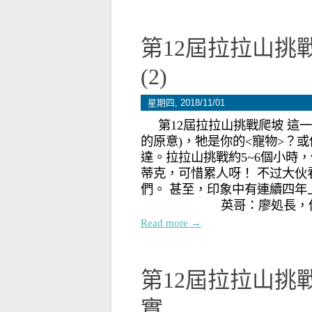
第12屆拉拉山挑
(2)
星期四, 2018/11/01
第12屆拉拉山挑戰爬坡 這一
的原意)，牠是你的<寵物>？
達。拉拉山挑戰約5~6個小時
蒂克，可惜累人呀！ 不过大
們。 甚至，印象中有連
英哥：廖処長，你好！ 
Read more →
第12屆拉拉山挑戰
實