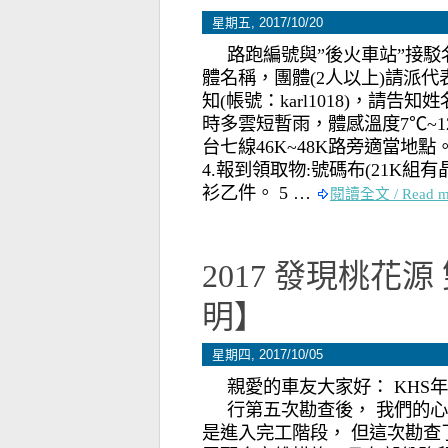
星期五, 2017/10/20
路跑編號與”後火車站”接
體名稱，團體(2人以上)請派代
知(帳號：karl1018)，請告知
時多雲短暫雨，體感溫度7℃~1
台七線46K~48K路旁適當地點。
4.報到領取物:號碼布(21K組有
衫乙件。 5 …
閱讀全文 / Read m
2017 發現桃花
明】
星期四, 2017/10/05
親愛的車友大家好： KHS
行第五次勘查後， 我們的心
是進入完工階段， 但這次勘查了解， 