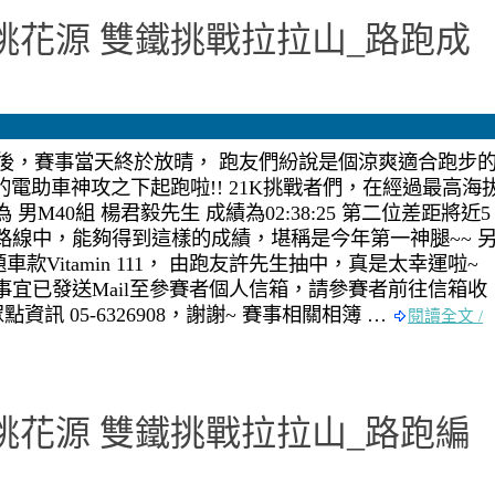
現桃花源 雙鐵挑戰拉拉山_路跑成
後，賽事當天終於放晴， 跑友們紛說是個涼爽適合跑步
的電助車神攻之下起跑啦!! 21K挑戰者們，在經過最高海
 男M40組 楊君毅先生 成績為02:38:25 第二位差距將近5
路線中，能夠得到這樣的成績，堪稱是今年第一神腿~~ 
款Vitamin 111， 由跑友許先生抽中，真是太幸運啦~
事宜已發送Mail至參賽者個人信箱，請參賽者前往信箱收
資訊 05-6326908，謝謝~ 賽事相關相簿 …
閱讀全文 /
現桃花源 雙鐵挑戰拉拉山_路跑編