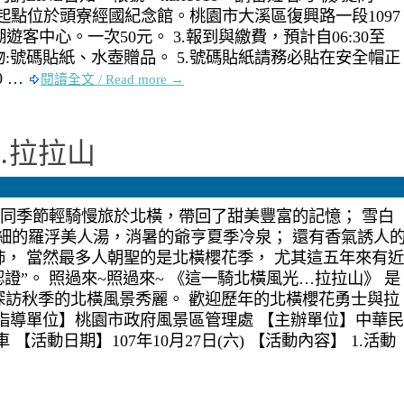
處與起點位於頭寮經國紀念館。桃園市大溪區復興路一段1097
遊客中心。一次50元。 3.報到與繳費，預計自06:30至
到領取物:號碼貼紙、水壺贈品。 5.號碼貼紙請務必貼在安全帽正
0 …
閱讀全文 / Read more →
…拉拉山
不同季節輕騎慢旅於北橫，帶回了甜美豐富的記憶； 雪白
細的羅浮美人湯，消暑的爺亨夏季冷泉； 還有香氣誘人
， 當然最多人朝聖的是北橫櫻花季， 尤其這五年來有近
證”。 照過來~照過來~ 《這一騎北橫風光…拉拉山》 是
探訪秋季的北橫風景秀麗。 歡迎歷年的北橫櫻花勇士與拉
指導單位】桃園市政府風景區管理處 【主辦單位】中華民
【活動日期】107年10月27日(六) 【活動內容】 1.活動