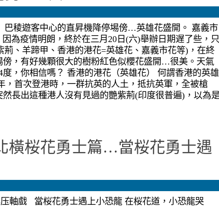
1） 巴稜遊客中心的直昇機降停埸傍…英雄花盛開。 嘉義市
 因為疫情明朗，終於在三月20日(六)舉辦日期遅了些，
艷紫荊、羊蹄甲、香港的港花=英雄花、嘉義市花等)，在終
埸傍，有好幾顆很大的樹粉紅色似櫻花盛開…很美。天氣
4度，你相信嗎？ 香港的港花（英雄花） 何謂香港的英雄
9年，首次登港時，一群抗英的人土，抵抗英軍，全被槍
然長出這種港人沒有見過的艷紫荊(印度很普遍)，以為
辦 北橫桜花勇士篇…當桜花勇士遇
18压軸戲 當桜花勇士遇上小恐龍 在桜花道，小恐龍哭