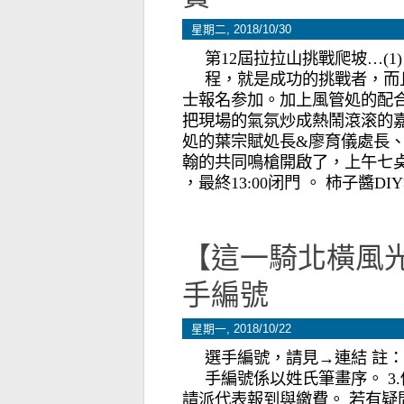
星期二, 2018/10/30
第12屆拉拉山挑戰爬坡…(
程，就是成功的挑戰者，而且
士報名参加。加上風管処的配
把現場的氣氛炒成熱鬧滾滚的嘉年華
処的葉宗賦処長&廖育儀處長、
翰的共同鳴槍開啟了，上午七
，最終13:00闭門 。 柿子醬D
【這一騎北橫風
手編號
星期一, 2018/10/22
選手編號，請見→連結 註： 1
手編號係以姓氏筆畫序。 3
請派代表報到與繳費。 若有疑問請