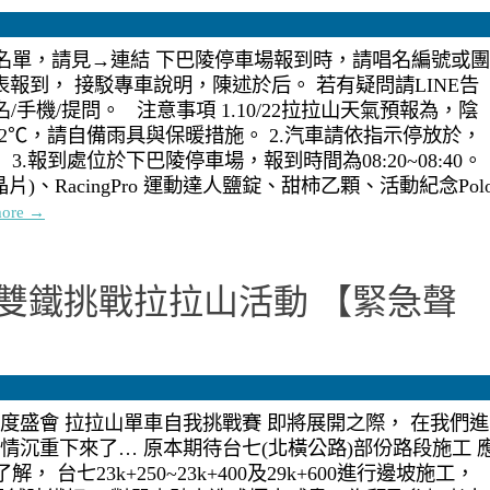
駁名單，請見→連結 下巴陵停車場報到時，請唱名編號或團
表報到， 接駁專車說明，陳述於后。 若有疑問請LINE告
姓名/手機/提問。 注意事項 1.10/22拉拉山天氣預報為，陰
2℃，請自備雨具與保暖措施。 2.汽車請依指示停放於，
 3.報到處位於下巴陵停車場，報到時間為08:20~08:40。
晶片)、RacingPro 運動達人鹽錠、甜柿乙顆、活動紀念Pol
ore →
源 雙鐵挑戰拉拉山活動 【緊急聲
年度盛會 拉拉山單車自我挑戰賽 即將展開之際， 在我們進
情沉重下來了… 原本期待台七(北橫公路)部份路段施工 
台七23k+250~23k+400及29k+600進行邊坡施工，