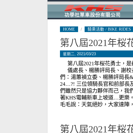
HOME
/
騎乘活動 / BIKE RIDES
第八屆2021年桜
星期二, 2021/03/23
第八屆2021年桜花勇士，
儀處長、楊勝評局長、謝校
們：湯蕙禎立委、楊勝評局長&廖
24…?! 三位領騎長官和前部
們雖然只是協力夥伴而己，我
著KHS電輔新車上坡道…更樂
毛毛說：天氣絕妙，大家達陣，
第八屆2021年桜