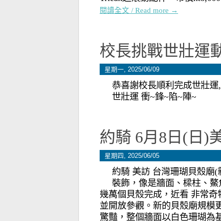
閱讀全文 / Read more →
校長挑戰世壯運動
星期一, 2025/06/09
恭喜謝校長順利完成世壯運,
世壯運 衝~鋒~陷~陣~
約騎 6月8日(日
星期四, 2025/06/05
約騎 美訪 台灣珊瑚貝殼廟
裝飾，像是牆面、樑柱、鰲
幾萬個貝殼完成，近看 非常奇
並開放參觀。新的貝殼廟規模
驚豔，整個牆面以白色珊瑚為