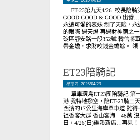
星期二, 2026/04/28
ET-23第九天4/26 校長
GOOD GOOD & GOOD 
永遠可愛的表妹 制了天險，永
的眼際 遇天燈 再遇財神廟之
碇區靜安路一段352號 韓信
帶金蟾，求財咬錢金蟾蜍。 領
ET23陪騎記
星期四, 2026/04/23
單車環島ET23團陪騎記 第一天2
港 我特地撥空，陪ET-23騎
西濱的17公里海岸單車道 難得
祖香客大群 香山客海—48萬 
日，4/26(日)礁溪新店…再見！