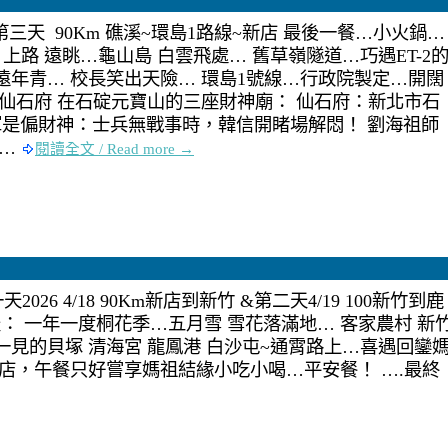
陪騎第三天 90Km 礁溪~環島1路線~新店 最後一餐…小火鍋…
出發… 上路 遠眺…龜山島 白雲飛處… 舊草嶺隧道…巧遇ET-2
遠年青… 校長笑出天險… 環島1號線…行政院製定…開闊
一仙石府 在石碇元寶山的三座財神廟： 仙石府：新北市石
將軍是偏財神：士兵無戰事時，韓信開睹場解悶！ 劉海祖師
 …
閱讀全文 / Read more →
026 4/18 90Km新店到新竹 &第二天4/19 100新竹到鹿
三天： 一年一度桐花季…五月雪 雪花落滿地… 客家農村 新
一見的貝塚 清海宮 龍鳳港 白沙屯~通霄路上…喜遇回鑾
沒店，午餐只好嘗享媽祖結緣小吃小喝…平安餐！ ….最終