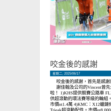
咬金後的感謝
星期二, 2025/06/17
咬金後的感謝，首先是感謝
謝佳翰及公司的Vincen
啦！ 1)KHS提供競賽公路車 FLITE
供超滾動的環法賽等級的輪組。 市價nt
市價nt1.4萬 4)KMC：X12
Trieak超滾動配件。市價nt8,0