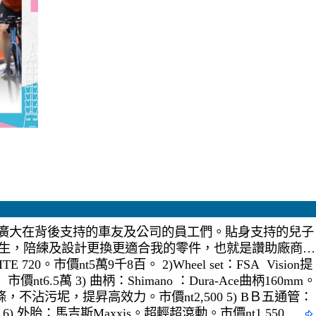
廣大在背後支持的車友及公司的員工們。貼身支持的兒子
t曾先生，陪練及設計更換更適合我的零件，也就是讚助廠商…
 720。市價nt5萬9千8百。 2)Wheel set：FSA Vision提
6.5萬 3) 曲柄：Shimano ：Dura-Ace曲柄160mm。
蠟鏈條，不沾污坭，提昇高效力。市價nt2,500 5) BＢ五通管：
00 6) 外胎：馬吉斯Maxxis。超輕超滾動。市價nt1,550 …