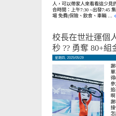
人，可以帶家人來看看這少見的珊
合時間：上午7:30 ~出發7:
場 免費(保險、飲食、車輛 …
校長在世壯運個人
秒 ?? 勇奪 80+
星期四, 2025/05/29
謝
單
得
參
追
啊
謝
接
怎