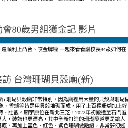
會80歲男組獲金記 影片
 還順利上凸台、咬金牌啦 一起來看看謝校長84歲如何在
)美訪 台灣珊瑚貝殼廟(新)
(新) 珊瑚貝殼廟非常特別，因為廟裡用大量的貝殼與珊瑚
魚、香爐等皆是用貝殼堆砌而成，用了上百種珊瑚加上好
特、壯觀。廟宇原位在新北三芝，2022年初搬遷至石門區
更大，裝飾也更漂亮，其中全新打造的珊瑚隧道更是讓人
基底，再加上藍色、紅色、紫色珊瑚做點綴，非常夢幻迷