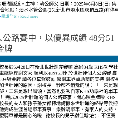
瑚隧道。主神：濟公師父 日期：2025年6月8日(日) 集
45 集合地點：淡水水管公園(251新北市淡水區崁頂五路)有停
閱讀全文 / Read more →
公路賽中，以優異成績 48分51
組金牌
校長於5月28日在新北世壯運完賽囉 高齡84歲 KHS功學社
車總經理謝文秀 順利以48分51秒 於世壯運個人公路賽 贏
80+組金牌 請各位掌聲鼓勵 感謝車界贊助商的支持 謝校
加世壯運的原因，謝校長一秒都不猶豫的說：「一來是想
夢，二來是想出風頭，當然也要秀自家KHS功學社的單車
！ 完成2025世壯運的個人公路賽事，開心咬金牌啦 KHS
校長的夫人和孫子孫女都特地請假來世壯運的終點等侯迎
他完成生涯首場單車賽事，樂齡騎單車，有家人的支持，
麼騎車都是開心的啦 謝校長的兒子謝佳翰(右)，不僅賽