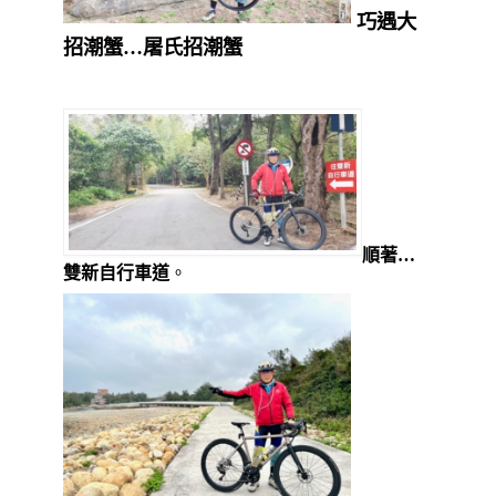
巧遇大
招潮蟹…屠氏招潮蟹
順著…
雙新自行車道
。