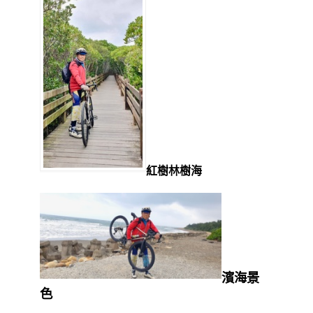
紅樹林樹海
濱海景
色