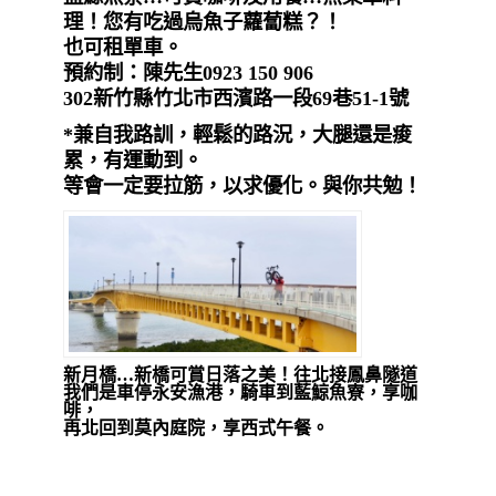
理！您有吃過烏魚子蘿蔔糕？！
也可租單車。
預約制：陳先生0923 150 906
302新竹縣竹北市西濱路一段69巷51-1號
*兼自我路訓，輕鬆的路況，大腿還是痠
累，有運動到。
等會一定要拉筋，以求優化。與你共勉！
新月橋…新橋可賞日落之美！往北接鳳鼻隧道
我們是車停永安漁港，騎車到藍鯨魚寮，享咖
啡，
再北回到莫內庭院，享西式午餐。