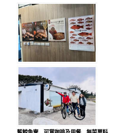
藍鯨魚寮…可賞咖啡及用餐…
無菜單料