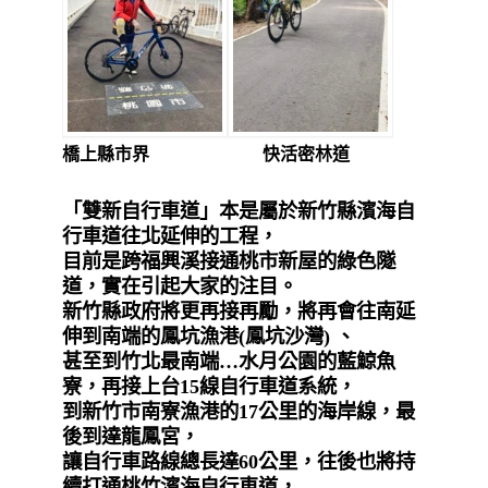
橋上縣市界 快活密林道
「雙新自行車道」本是屬於新竹縣濱海自
行車道往北延伸的工程，
目前是跨福興溪接通桃市新屋的綠色隧
道，實在引起大家的注目。
新竹縣政府將更再接再勵，將再會往南延
伸到南端的鳳坑漁港
(
鳳坑沙灣
)
、
甚至到竹北最南端
…
水月公園的藍鯨魚
寮，再接上台
15
線自行車道系統，
到新竹市南寮漁港的
17
公里的海岸線，最
後到達龍鳳宮，
讓自行車路線總長達
60
公里，往後也將持
續打通桃竹濱海自行車道，