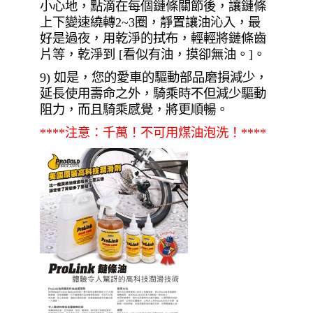
小心地，點滴在每個鏈條關節後，讓鏈條
上下變速繞轉2~3圈，靜置讓油沁入，最
好是過夜，用乾淨的拭布，輕輕將鏈條齒
片等，乾淨到 [看似有油，摸卻無油。]。
9) 如是，您的愛車的驅動部品磨損減少，
延長使用壽命之外，騎乘時不但減少驅動
阻力，而且騎乘感覺，將更順暢。
****注意：千萬！不可用煤油泡洗！****