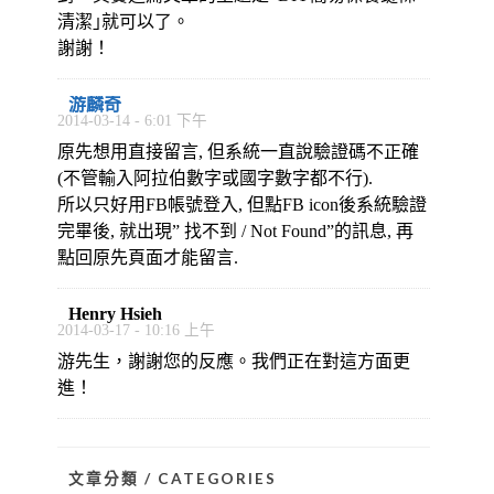
清潔｣就可以了。
謝謝！
游麟奇
2014-03-14 - 6:01 下午
原先想用直接留言, 但系統一直說驗證碼不正確
(不管輸入阿拉伯數字或國字數字都不行).
所以只好用FB帳號登入, 但點FB icon後系統驗證
完畢後, 就出現” 找不到 / Not Found”的訊息, 再
點回原先頁面才能留言.
Henry Hsieh
2014-03-17 - 10:16 上午
游先生，謝謝您的反應。我們正在對這方面更
進！
文章分類 / CATEGORIES