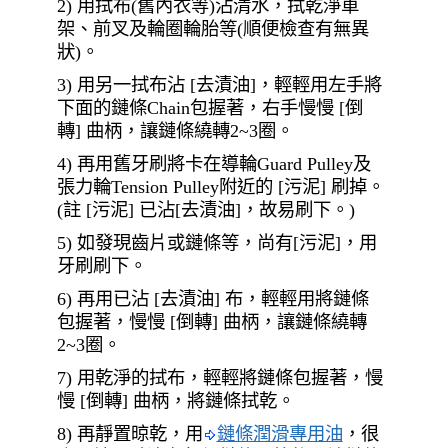
2) 用拭布(舊內衣等)沾清水，拭乾淨車
架、前叉及輪圈輪胎等(順便檢查有無異
狀)。
3) 用另一拭布沾 [去漬油]，輕輕用左手將
下面的鏈條Chain包握著，右手慢慢 [倒
轉] 曲柄，讓鏈條繞轉2~3圈。
4) 再用舊牙刷將卡在導輪Guard Pulley及
張力輪Tension Pulley附近的 [污泥] 刷掉。
(註 [污泥] 已沾[去漬油]，故易刷下。)
5) 如發現齒片或鏈條等，尚有[污泥]，用
牙刷刷下。
6) 再用已沾 [去漬油] 布，輕輕用將鏈條
包握著，慢慢 [倒轉] 曲柄，讓鏈條繞轉
2~3圈。
7) 用乾淨的拭布，輕輕將鏈條包握著，慢
慢 [倒轉] 曲柄，將鏈條拭乾。
8) 再靜置晾乾，用
鏈條潤滑專用油
，很