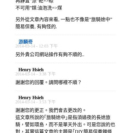
再靜置”涼”乾=>晾
不可用”媒:油泡洗=>煤
另外從文章內容來看, 一點也不像是”旅騎途中”
簡易保養, 有夠怪的.
游麟奇
2014-03-14 - 12:03 下午
另外貴公司網站操作有夠不順的..
Henry Hsieh
2014-03-14 - 3:38 下午
謝謝您的回覆。請問哪裡不順？
Henry Hsieh
2014-03-14 - 3:53 下午
謝謝您的更正。我們會去更改的。
這文章所說的｢旅騎途中｣是指須過夜的長途旅
騎，譬如環島，而不是單天外出。可是您說的也
對，其實這篇文章的主題是｢DIY簡易保養鏈條