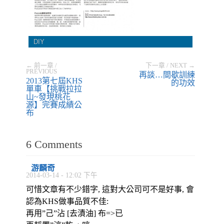
DIY
← 前一章 /
下一章 / NEXT →
PREVIOUS
再談…間歇訓練
2013第七屆KHS
的功效
單車【挑戰拉拉
山~發現桃花
源】完賽成績公
布
6 Comments
游麟奇
2014-03-14 - 12:02 下午
可惜文章有不少錯字, 這對大公司可不是好事, 會
認為KHS做事品質不佳:
再用”己”沾 [去漬油] 布=>已