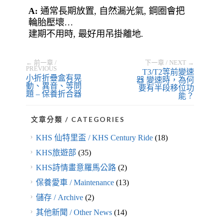
A:
通常長期放置, 自然漏光氣, 鋼圈會把
輪胎壓壞…
建期不用時, 最好用吊掛離地.
← 前一章 /
下一章 / NEXT →
PREVIOUS
T3/T2等前變速
小折折疊盒有晃
器 變速時，為何
動、異音、等問
要有半段移位功
題 – 保養折合器
能？
文章分類 / CATEGORIES
KHS 仙特里盃 / KHS Century Ride
(18)
KHS旅遊部
(35)
KHS詩情畫意羅馬公路
(2)
保養愛車 / Maintenance
(13)
儲存 / Archive
(2)
其他新聞 / Other News
(14)