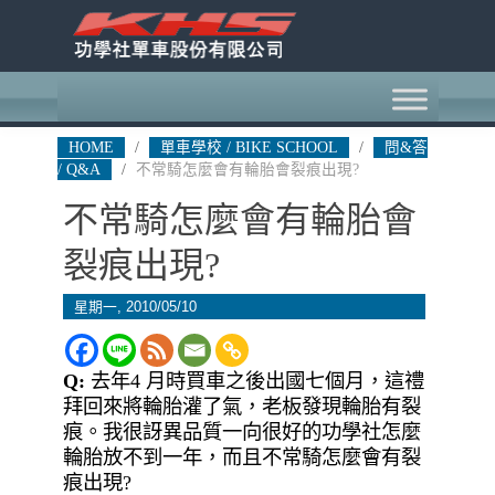
HOME
/
單車學校 / BIKE SCHOOL
/
問&答
/ Q&A
/
不常騎怎麼會有輪胎會裂痕出現?
不常騎怎麼會有輪胎會
裂痕出現?
星期一, 2010/05/10
Q:
去年4 月時買車之後出國七個月，這禮
拜回來將輪胎灌了氣，老板發現輪胎有裂
痕。我很訝異品質一向很好的功學社怎麼
輪胎放不到一年，而且不常騎怎麼會有裂
痕出現?