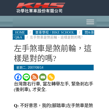
HOME
/
單車學校 / BIKE SCHOOL
/
問&答
/ Q&A
/
左手煞車是煞前輪，這樣是對的嗎?
左手煞車是煞前輪，這
樣是對的嗎?
星期二, 2007/08/14
台灣靠右行車, 當左轉舉左手, 緊急剎右手
(後剎車), 才安全.
Q:
不好意思，我的[腳踏車]左手煞車是煞