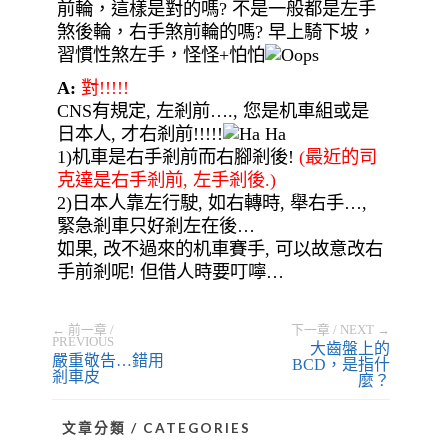
前輪，這樣是對的嗎? 不是一般都是左手
煞後輪，右手煞前輪的嗎? 早上騎下坡，
習慣性煞左手，怪怪+怕怕
A:
對!!!!!
CNS有規定, 左剎前…., 您是机車組或是
日本人, 才右剎前!!!!!
1)机車是右手剎前而右腳剎後!
(最近的司
克達是右手剎前, 左手剎後.)
2)日本人靠左行駛, 如右轉時, 舉右手…,
緊急剎車只好剎左在後…
如果, 改不過來的机車賽手, 可以故意改右
手前剎呢! 但借人時要叮嚀…
← 前一章 /
下一章 / NEXT →
PREVIOUS
大齒盤上的
嚴重敬告…錯用
BCD，是指什
剎車皮
麼？
文章分類 / CATEGORIES