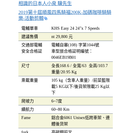
相識的日本人小泉 驥先生
2019第十屆順風四馬騎福200K-加碼咖啡騎騎
樂-活動剪輯
電輔單車
KHS Easy 24 24”x 7 Speeds
建議售價
nt 29,800.元
交通部電輔
電輔自審(108) 字第1044號
安全合格証
車型旅合格証明編號：
0046EB19B01
尺寸
全長168.6 / 全寬/63 全高/103.7
重量/20.95 Kg
乘載重量
105 kg（含車人重量）/前菜籃限
載5 KG以下/後貨架限載25 Kg以
下
爬坡力
6~7度
續航力
60~80 Km
Fame
鋁合金6061 Unisex低跨車架、連
體後货架
fork
高碳鋼前叉