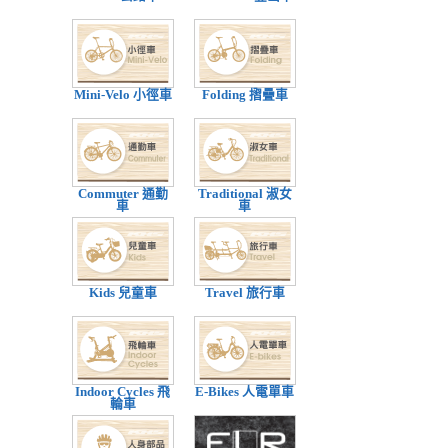
Mini-Velo 小徑車
Folding 摺疊車
Commuter 通勤
Traditional 淑女
車
車
Kids 兒童車
Travel 旅行車
Indoor Cycles 飛
E-Bikes 人電單車
輪車