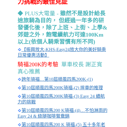
力挑戰的最佳見証
◆ PLUS大電量 -
雖然不是設計給長
途旅騎為目的，
但經過一年多的研
發優化後，除了上班、上街、上學&
郊遊之外，
飽電續航力可達100Km
以上(依個人騎乘習慣有所不同)
【振興放大-KHS-Easy24放大你的美好騎乘
日常優惠活動】
騎福200K的考驗
單車校長 謝正寬
真心推薦
跨年骑福…第10屆順風四馬200K-(1)
第10屆順風四馬200K骑福-(2) 摔車的推理
第10屆順風四馬200K骑福-(3) Easy 24 續航
力的挑戰
第10屆順風四馬200 K骑福-(4)…不怕淋雨的
Easy 24 & 綠隧咖啡鴛鴦鍋
第10屆順風四馬200 K 骑福-(5) 五十多年老