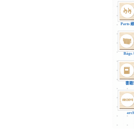
Parts
Bags
書籍
arc