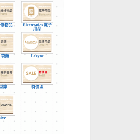
 維修物品
Electronics 電子
用品
 / 袋類
Lezyne
型錄
特價區
hive