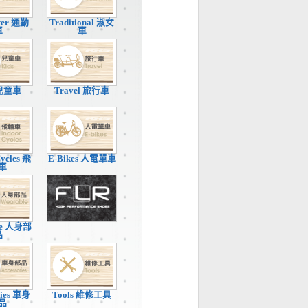
ter 通勤
Traditional 淑女
車
車
 兒童車
Travel 旅行車
Cycles 飛
E-Bikes 人電單車
車
le 人身部
品
ries 車身
Tools 維修工具
品