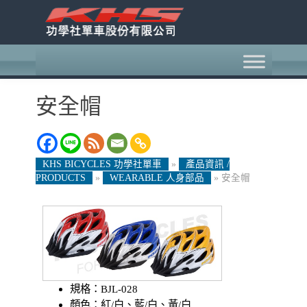
安全帽
KHS BICYCLES 功學社單車
»
產品資訊 /
PRODUCTS
»
WEARABLE 人身部品
»
安全帽
規格：BJL-028
顏色：紅/白、藍/白、黃/白