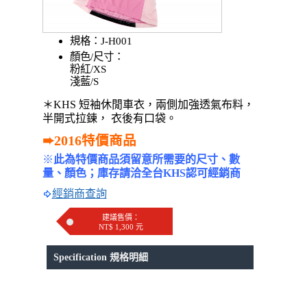
規格：J-H001
顏色/尺寸：
粉紅/XS
淺藍/S
＊KHS 短袖休閒車衣，兩側加強透氣布料，
半開式拉鍊， 衣後有口袋。
➨2016特價商品
※
此為特價商品須留意所需要的尺寸、數
量、顏色；庫存請洽全台KHS認可經銷商
經銷商查詢
建議售價：
NT$ 1,300 元
Specification 規格明細