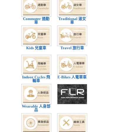
Commuter 通勤
Traditional 淑女
車
車
Kids 兒童車
Travel 旅行車
Indoor Cycles 飛
E-Bikes 人電單車
輪車
Wearable 人身部
品