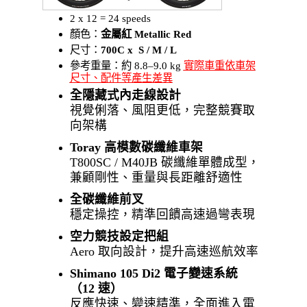
2 x 12 = 24 speeds
顏色：
金屬紅 Metallic Red
尺寸：
700C x S / M / L
參考重量：約 8.8–9.0 kg
實際車重依車架
尺寸、配件等產生差異
全隱藏式內走線設計
視覺俐落、風阻更低，完整競賽取
向架構
Toray 高模數碳纖維車架
T800SC / M40JB 碳纖維單體成型，
兼顧剛性、重量與長距離舒適性
全碳纖維前叉
穩定操控，精準回饋高速過彎表現
空力競技設定把組
Aero 取向設計，提升高速巡航效率
Shimano 105 Di2 電子變速系統
（12 速）
反應快速、變速精準，全面進入電