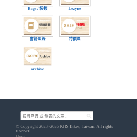
Bags / 袋類
Lezyne
書籍型錄
特價區
archive
© Copyright 2023~2026 KHS Bikes, Taiwan. All rights
reserved.
Home