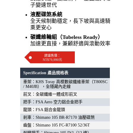
子變速世代
液壓碟煞系統
全天候制動穩定，長下坡與高速騎
乘更安心
碳纖維輪組（Tubeless Ready）
加速更直接，兼顧舒適與滾動效率
建議售價：
NT$79,990元
Specification 產品規格表
車架：KHS Toray 高模數碳纖維車架（T800SC
/ M40JB），全隱藏內走線
前叉：全碳纖維一體成形前叉
把手：FSA Aero 空力鋁合金把手
龍頭：FSA 鋁合金龍頭
剎車：Shimano 105 BR-R7170 油壓碟煞
齒盤：Shimano 105 FC-R7100 52/36T
剎變把手：Shimano 105 Di2（12 速）