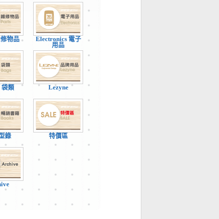
 維修物品
Electronics 電子
用品
 / 袋類
Lezyne
型錄
特價區
hive