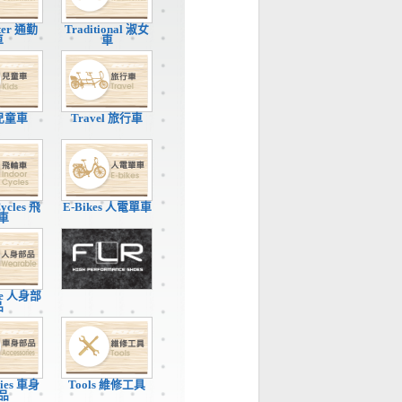
ter 通勤
Traditional 淑女
車
車
 兒童車
Travel 旅行車
Cycles 飛
E-Bikes 人電單車
車
le 人身部
品
ries 車身
Tools 維修工具
品