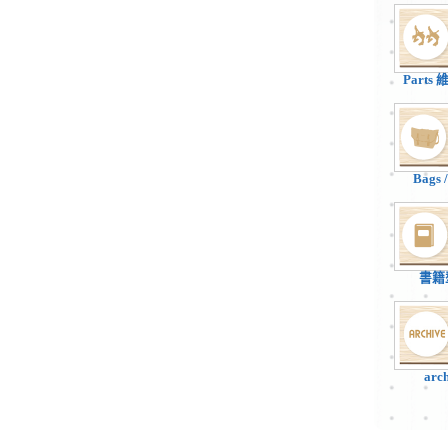
Parts
Bags
書籍
arc