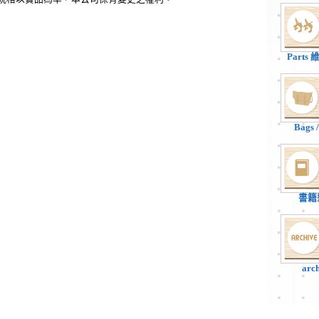
Parts
Bags
書籍
arc