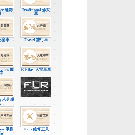
ter 通勤
Traditional 淑女
車
車
 兒童車
Travel 旅行車
Cycles 飛
E-Bikes 人電單車
車
le 人身部
品
ries 車身
Tools 維修工具
品