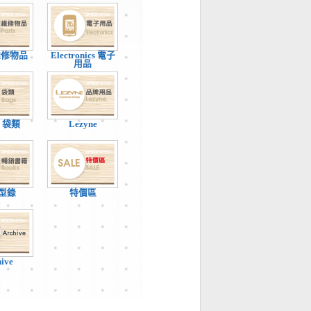
 維修物品
Electronics 電子
用品
 / 袋類
Lezyne
型錄
特價區
hive