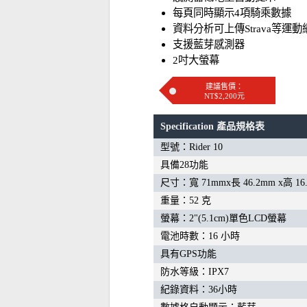
每頁同時顯示4項騎乘數據
資料分析可上傳Strava等運動
支援藍芽感測器
2吋大螢幕
建議售價：
NT$2,200元
Specification 產品規格表
型號：Rider 10
具備28功能
尺寸：寬 71mmx長 46.2mm x高 16
重量：52 克
螢幕：2"(5.1cm)單色LCD螢幕
電池時數：16 小時
具有GPS功能
防水等級：IPX7
紀錄資料：36小時