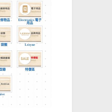
 維修物品
Electronics 電子
用品
 / 袋類
Lezyne
型錄
特價區
hive