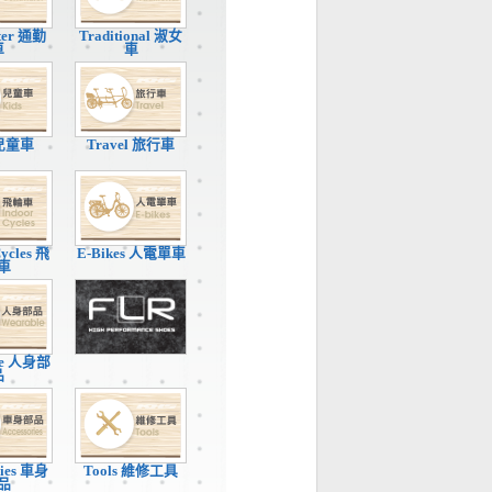
ter 通勤
Traditional 淑女
車
車
 兒童車
Travel 旅行車
Cycles 飛
E-Bikes 人電單車
車
le 人身部
品
ries 車身
Tools 維修工具
品