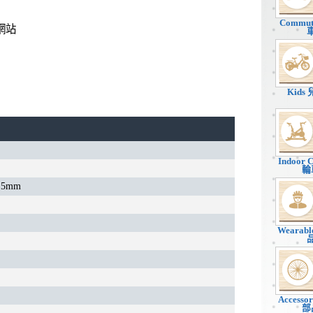
Commu
網站
Kids
Indoor 
輪
.5mm
Wearab
Accesso
部