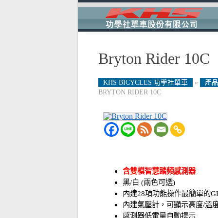
Bryton Rider 10C
KHS BICYCLES 功學社單車
»
產品
BRYTON RIDER 10C
含雙模智慧踏頻感測器
黑/白 (兩色可選)
內建28項功能操作最簡單的G
內建氣壓計，可顯示高度/溫度
感測器低電量自動提示