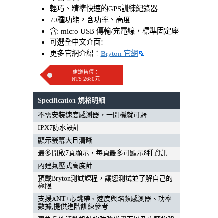
輕巧、精準快速的GPS訓練紀錄器
70種功能，含功率、高度
含: micro USB 傳輸/充電線，標準固定座
可選全中文介面!
更多官網介紹：
Bryton 官網
建議售價：
NT$ 2680元
Specification 規格明細
不需安裝速度感測器，一開機就可騎
IPX7防水設計
顯示螢幕大且清晰
最多開啟7頁顯示，每頁最多可顯示8種資訊
內建氣壓式高度計
預載Bryton測試課程，讓您測試並了解自己的
極限
支援ANT+心跳帶、速度與踏頻感測器、功率
數據,提供進階訓練參考