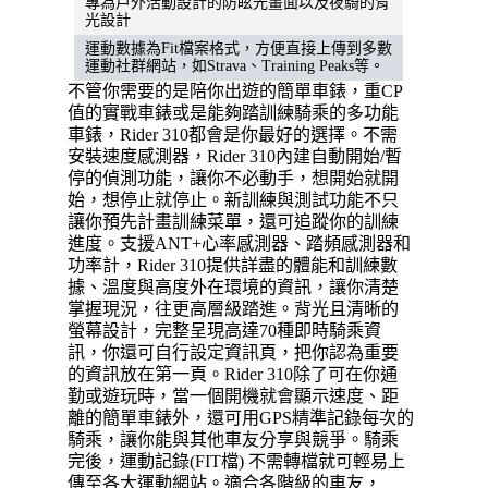
專為戶外活動設計的防眩光畫面以及夜騎的背
光設計
運動數據為Fit檔案格式，方便直接上傳到多數
運動社群網站，如Strava、Training Peaks等。
不管你需要的是陪你出遊的簡單車錶，重CP
值的實戰車錶或是能夠踏訓練騎乘的多功能
車錶，Rider 310都會是你最好的選擇。不需
安裝速度感測器，Rider 310內建自動開始/暫
停的偵測功能，讓你不必動手，想開始就開
始，想停止就停止。新訓練與測試功能不只
讓你預先計畫訓練菜單，還可追蹤你的訓練
進度。支援ANT+心率感測器、踏頻感測器和
功率計，Rider 310提供詳盡的體能和訓練數
據、溫度與高度外在環境的資訊，讓你清楚
掌握現況，往更高層級踏進。背光且清晰的
螢幕設計，完整呈現高達70種即時騎乘資
訊，你還可自行設定資訊頁，把你認為重要
的資訊放在第一頁。Rider 310除了可在你通
勤或遊玩時，當一個開機就會顯示速度、距
離的簡單車錶外，還可用GPS精準記錄每次的
騎乘，讓你能與其他車友分享與競爭。騎乘
完後，運動記錄(FIT檔) 不需轉檔就可輕易上
傳至各大運動網站。適合各階級的車友，