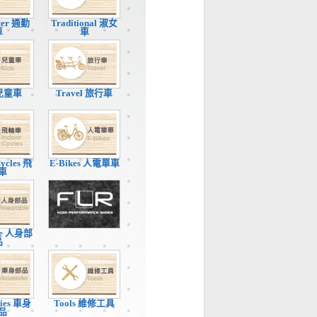
ter 通勤
Traditional 淑女
車
車
 兒童車
Travel 旅行車
Cycles 飛
E-Bikes 人電單車
車
le 人身部
品
ries 車身
Tools 維修工具
品