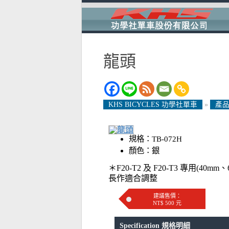
龍頭
KHS BICYCLES 功學社單車
»
產品
規格：TB-072H
顏色：銀
＊F20-T2 及 F20-T3 專用(40
長作適合調整
建議售價：
NT$ 500 元
Specification 規格明細