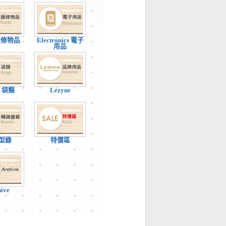
 維修物品
Electronics 電子
用品
 / 袋類
Lezyne
型錄
特價區
hive