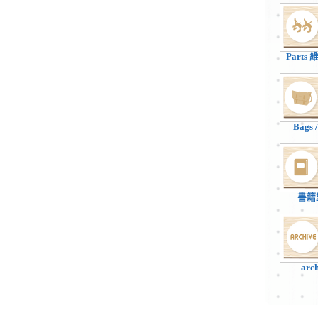
Parts
Bags
書籍
arc