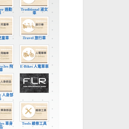
ter 通勤
Traditional 淑女
車
車
 兒童車
Travel 旅行車
Cycles 飛
E-Bikes 人電單車
車
le 人身部
品
ries 車身
Tools 維修工具
品