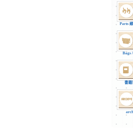
Parts
Bags
書籍
arc