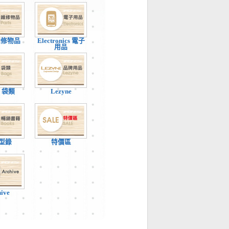
 維修物品
Electronics 電子
用品
 / 袋類
Lezyne
型錄
特價區
hive