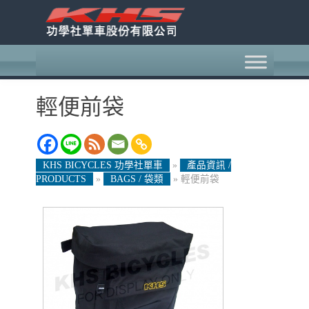
輕便前袋
KHS BICYCLES 功學社單車
»
產品資訊 /
PRODUCTS
»
BAGS / 袋類
»
輕便前袋