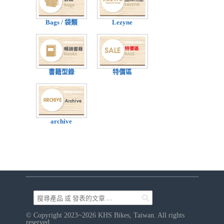
Bags / 袋類
Lezyne
書籍型錄
特價區
archive
© Copyright 2023~2026 KHS Bikes, Taiwan. All rights
reserved.