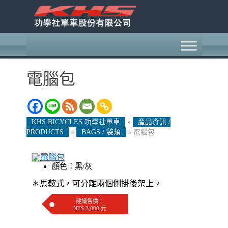
電腦包
KHS BICYCLES 功學社單車
»
產品資訊 /
PRODUCTS
»
BAGS / 袋類
»
電腦包
顏色：黑/灰
＊馬鞍式，可分離兩個側掛後架上。
建議售價：
NT$ 2,000 元