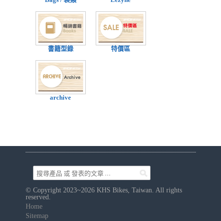
Bags / 袋類
Lezyne
書籍型錄
特價區
archive
© Copyright 2023~2026 KHS Bikes, Taiwan. All rights
reserved.
Home
Sitemap