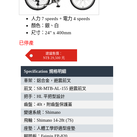
人力 7 speeds + 電力 4 speeds
顏色：銀、白
尺寸：24" x 400mm
已停產
建議售價：
NT$ 29,500 元
Specification 規格明細
車架：鋁合金，避震前叉
前叉：SR-MTB-AL-155 避震前叉
把手：HL 平把型設計
齒盤：40t，附齒盤保護蓋
變速系統：Shimano
飛輪：Shimano 14-28t (7S)
座墊：人體工學舒適型座墊
腳踏板：Feimin FP-820