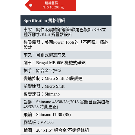
建議售價：
NT$ 18,200 元
Specification 規格明細
車架：鋼性吸震鉻鉬鋼管/軟尾巴設計/KHS立
體浮雕字/KHS 折疊器設計
後吸震器：美國Power Tools的「不回彈」精心
設計
前叉：可鎖式避震前叉
剎車：Bengal MB-606 機械式碟煞
把手：鋁合金平把型
變速控制：Micro Shift 24段變速
前變速器：Micro Shift
後變速器：Shimano
齒盤：Shimano 48/38/28t(2018 實體目錄誤植為
48/32/28 特此更正)
飛輪：Shimano 11-30 (8S)
腳踏板：VP-505
輪圈：20" x1.5" 鋁合金/不銹鋼絲組