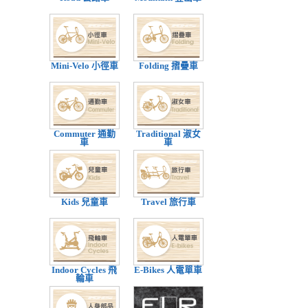
Mini-Velo 小徑車
Folding 摺疊車
Commuter 通勤
Traditional 淑女
車
車
Kids 兒童車
Travel 旅行車
Indoor Cycles 飛
E-Bikes 人電單車
輪車