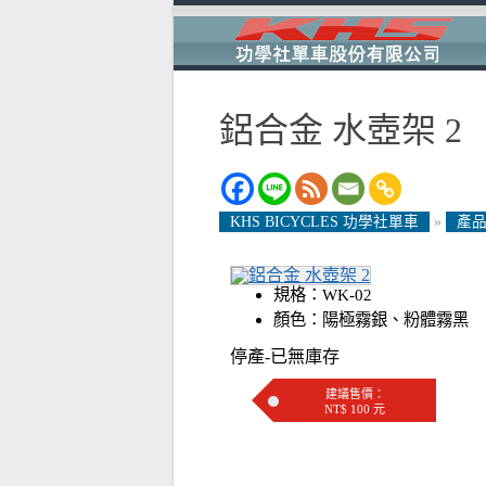
鋁合金 水壺架 2
KHS BICYCLES 功學社單車
»
產品
規格：WK-02
顏色：陽極霧銀、粉體霧黑
停產-已無庫存
建議售價：
NT$ 100 元