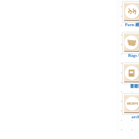
Parts
Bags
書籍
arc