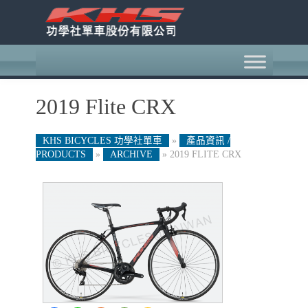
2019 Flite CRX
KHS BICYCLES 功學社單車
»
產品資訊 /
PRODUCTS
»
ARCHIVE
»
2019 FLITE CRX