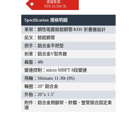
建議售價：
NT$ 10,500 元
Specification 規格明細
車架：鋼性吸震鉻鉬鋼管/KHS 折疊器設計
前叉：鉻鉬鋼管
把手：鋁合金平把型
剎車：鋁合金V型夾器
齒盤：48t
變速控制：micro SHIFT 8段變速
飛輪：Shimano 11-30t (8S)
輪圈：20” 鋁合金
外胎：20”x 1.5"
附件：鋁合金側腳架、鈴鐺、豎管摺合固定束
環