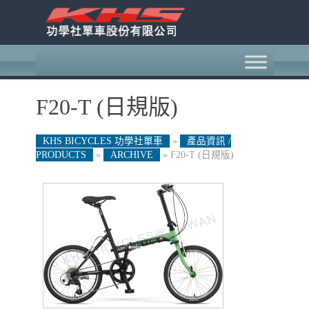
F20-T (日規版)
KHS BICYCLES 功學社單車
»
產品資訊 /
PRODUCTS
»
ARCHIVE
»
F20-T (日規版)