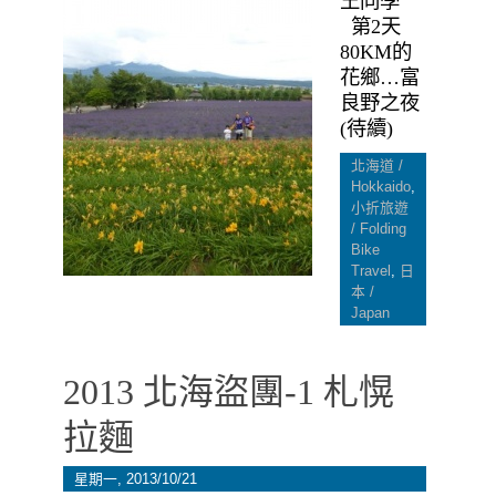
王同學
第2天
80KM的
花鄉…富
良野之夜
(待續)
北海道 /
Hokkaido
,
小折旅遊
/ Folding
Bike
Travel
,
日
本 /
Japan
2013 北海盜團-1 札愰
拉麵
星期一, 2013/10/21