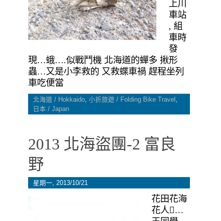
上川
車站
, 組
車時
發
現…蛾….似戰鬥機 北海道的蟬多 揪形
蟲…又是小李救的 又救蝶車禍 趕程坐列
車吃便當
北海道 / Hokkaido
,
小折旅遊 / Folding Bike Travel
,
日本 / Japan
2013 北海盜團-2 富良
野
星期一, 2013/10/21
花田花海
花人…