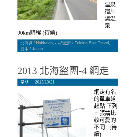
温泉
宿川
湯温
泉
90km騎程 (待續)
北海道 / Hokkaido
,
小折旅遊 / Folding Bike Travel
,
日本 / Japan
2013 北海盜團-4 網走
星期一, 2013/10/21
網走有名
的單車道
起點 下列
三張請比
較可愛的
不同 (待
續)