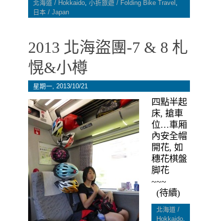
北海道 / Hokkaido
,
小折旅遊 / Folding Bike Travel
,
日本 / Japan
2013 北海盜團-7 & 8 札
愰&小樽
星期一, 2013/10/21
四點半起
床, 搶車
位…車厢
內安全帽
開花, 如
穗花棋盤
脚花
~~~
(待續)
北海道 /
Hokkaido
,