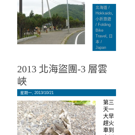
北海道 /
Hokkaido
,
小折旅遊
/ Folding
Bike
Travel
,
日
本 /
Japan
2013 北海盜團-3 層雲
峽
星期一, 2013/10/21
第三
天一
大早
趕火
車到