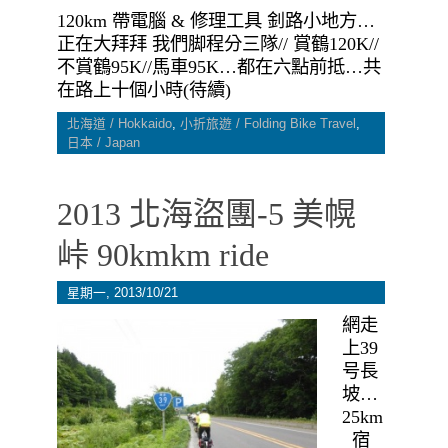
120km 帶電腦 & 修理工具 釗路小地方…
正在大拜拜 我們脚程分三隊// 賞鶴120K//
不賞鶴95K//馬車95K…都在六點前抵…共
在路上十個小時(待續)
北海道 / Hokkaido
,
小折旅遊 / Folding Bike Travel
,
日本 / Japan
2013 北海盜團-5 美幌
峠 90kmkm ride
星期一, 2013/10/21
網走
上39
号長
坡…
25km
宿