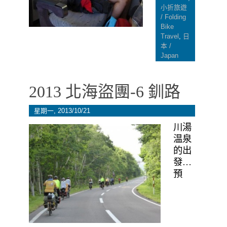
小折旅遊
/ Folding
Bike
Travel
,
日
本 /
Japan
2013 北海盜團-6 釧路
星期一, 2013/10/21
川湯
温泉
的出
發…
預