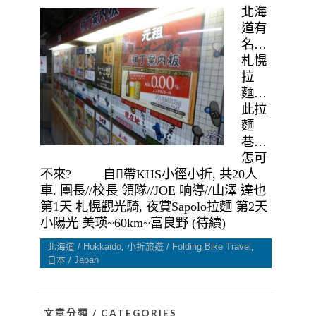
北海
道有
名…
札愰
拉
麵…
此拉
麵
巷…
怎可
不來? 自帶KHS小徑小折, 共20人
車. 團長//校長 領隊//JOE 响導//山澤 達也
第1天 札愰觀光騎, 夜賞Sapolo拉麵 第2天
小陽光 美瑛~60km~富良野 (待續)
北海道 / Hokkaido
,
小折旅遊 / Folding Bike Travel
,
日本 / Japan
文章分類 / CATEGORIES