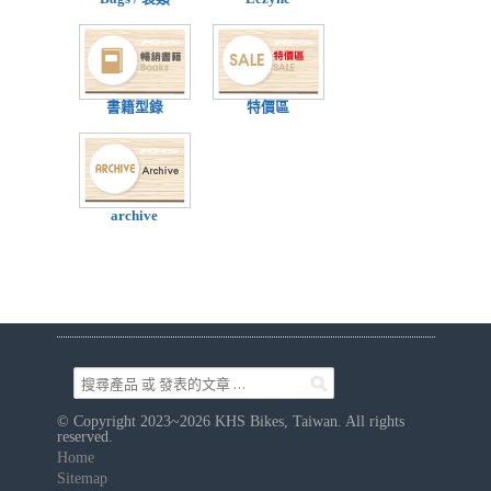
書籍型錄
特價區
archive
© Copyright 2023~2026 KHS Bikes, Taiwan. All rights
reserved.
Home
Sitemap