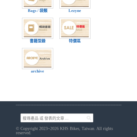
Bags / 袋類
Lezyne
書籍型錄
特價區
archive
© Copyright 2023~2026 KHS Bikes, Taiwan. All rights
reserved.