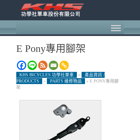
E Pony專用腳架
KHS BICYCLES 功學社單車
»
產品資訊 /
PRODUCTS
»
PARTS 維修物品
»
E PONY專用腳
架