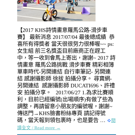
【2017 KHS詩情畫意羅馬公路-滑步車
賽】 最新消息 2017/07/04 最後總成績 恭
喜所有得獎者 當天很很努力很棒喔~~ ps:
女生組 前三名獎盃目前廠商正在趕工
中，等一收到會馬上寄出，謝謝~ 2017 詩
情畫意 羅馬公路挑戰 滑步車賽 精彩相簿
單車時代-另開連結 自行車筆記- 另開連
結 感謝攝影師 徐拔 拍攝分享。 尋寶網-
另開連結 感謝攝影師 DUCATI696、許禮
安 拍攝分享。 2017/06/27 1.為求比賽順
利，目前已經編號(出場順序)有做了些為
調整，再請留意小朋友的編號喔，謝謝~
傳送門→KHS臉書粉絲專頁 請記得號
碼，當天報到領包裹時，也是要告 …
閱
讀全文 / Read more →