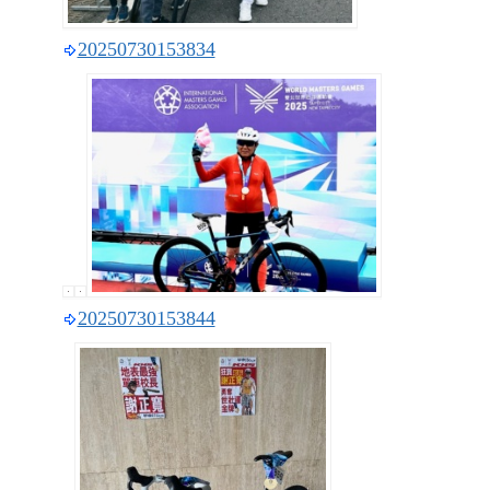
20250730153834
20250730153844