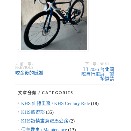
← 前一章 /
下一章 / NEXT →
PREVIOUS
🚴‍♂️ 2026 台北國
咬金後的感謝
際自行車展｜誠
摯邀請
文章分類 / CATEGORIES
KHS 仙特里盃 / KHS Century Ride
(18)
KHS旅遊部
(35)
KHS詩情畫意羅馬公路
(2)
保養愛車 / Maintenance
(13)