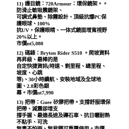
11)
護目鏡：
720Armour：環保鏡架。。
防滑止敏吸震鏡架、
可調式鼻墊、除霧設計、頂級抗爆PC保
護眼球、100%
抗UV，保護眼睛、一体式鏡面增寬視野
20%以上。
市價nt5,080
12) 碼錶：Bryton Rider S510 。爬坡資料
再昇級、最棒的是
自定快捷資訊(時速、剩里程、總里程、
坡度、心跳
等)、30小時續航、安裝地域及全球地
圖、2.8彩色銀
幕。市價nt7,990
13)
把帶：
Guee 矽膠把帶。支撐舒服環保
把帶、減震卻增支
撐手握、最適長途及礫石車、抗日曬耐熱
不粘手、可洗
無毒不怕雨、無背膠可重覆使用。市價