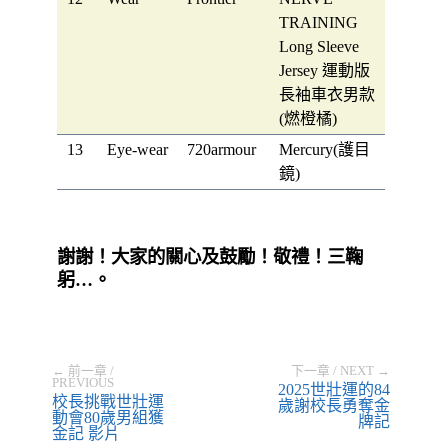
TRAINING
Long Sleeve
Jersey 運動版
長袖車衣男款
(燃橙橘)
13
Eye-wear
720armour
Mercury(護目
鏡)
謝謝！大家的關心及鼓勵！敬禮！三鞠
躬…。
← 前一章 /
下一章 / NEXT →
PREVIOUS
2025世壯運的84
校長挑戰世壯運
歲謝校長勇奪金
動會80歲男組獲
牌記
金記 影片