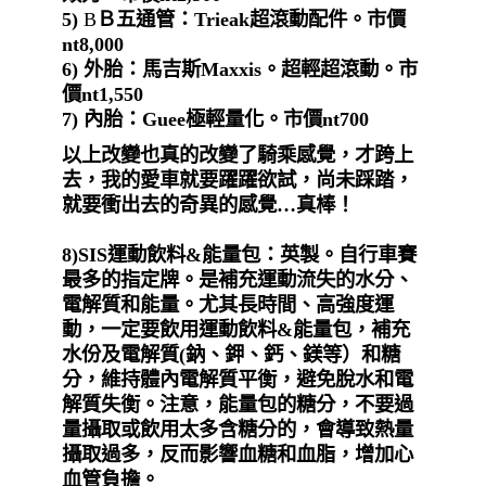
5)
B
Ｂ五通管：
Trieak超滾動配件。市價
nt8,000
6)
外胎：馬吉斯
Maxxis。超輕超滾動。市
價nt1,550
7) 內胎：Guee極輕量化。市價nt700
以上改變也真的改變了騎乘感覺，才跨上
去，我的愛車就要躍躍欲試，尚未踩踏，
就要衝出去的奇異的感覺
…真棒！
8)SIS運動飲料&能量包：英製。自行車賽
最多的指定牌。是補充運動流失的水分、
電解質和能量。尤其長時間、高強度運
動，一定要飲用運動飲料&能量包，補充
水份及電解質(鈉、鉀、鈣、鎂等）和糖
分，維持體內電解質平衡，避免脫水和電
解質失衡。注意，能量包的糖分，不要過
量攝取或飲用太多含糖分的，會導致熱量
攝取過多，反而影響血糖和血脂，增加心
血管負擔。