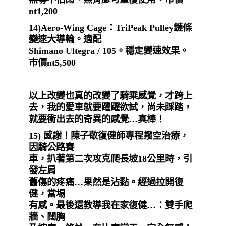
nt1,200
14)Aero-Wing Cage：TriPeak Pulley鏈條
變速大導輪。適配
Shimano Ultegra / 105。穩定變速效果。
市價nt5,500
以上改變也真的改變了騎乘感覺，才跨上
去，我的愛車就要躍躍欲試，尚未踩踏，
就要衝出去的奇異的感覺…真棒！
15)
感謝！陳子敬復健師專程撥空治療，
因騎公路賽
車，扒著第二次攻克爬長坡18公里時，引
發左肩
舊傷的疼痛…果然是沾黏。經過拉開復
健，當埸
有感。最後還教導我在家復健…：雙手爬
牆、闊胸