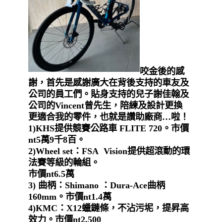
咬金後的感
謝，首先是感謝廣大在背後支持的車友及
公司的員工們。貼身支持的兒子謝佳翰及
公司的
Vincent曾先生，陪練及設計更換
更適合我的零件，也就是讚助廠商…啦！
1)KHS提供競賽公路車 FLITE 720。市價
nt5萬9千8百。
2)Wheel set：FSA Vision提供超滾動的環
法賽等級的輪組。
市價nt6.5萬
3)
曲柄：
Shimano ：Dura-Ace曲柄
160mm。市價nt1.4萬
4)KMC：X12蠟鏈條，不沾污坭，提昇高
效力。市價nt2,500