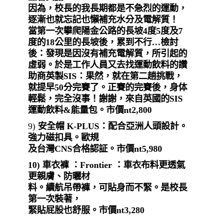
因為，校長的我長期都是不急烈的運動，
逐漸也就忘記也懶補充水分及電解質！
當第一次攀爬陽金公路的長坡4度5度及7
度的18公里的長坡後，累到不行…檢討
後：發現是因沒有補充電解質，所引起的
虛弱。於是工作人員又去找運動飲料的讚
助商英製SIS：果然，就在第二趟挑戰，
就提早50分完賽了。正賽的完賽後，身体
輕鬆，完全沒事！謝謝，來自英國的SIS
運動飲料&能量包。市價nt2,800
9)
安全帽
K-PLUS：配合亞洲人頭設計。
強力磁扣具。歐規
及台灣CNS合格認証。市價nt5,980
10)
車衣褲 ：
Frontier ：車衣布料更透氣
更親膚、防曬材
料。續航吊帶褲，可貼身而不緊。是校長
第一次裝著，
緊貼屁股也舒服。市價nt3,280