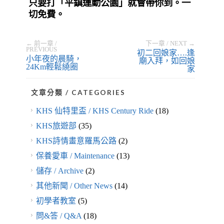
只要打「平鎮運動公園」就會帶你到。一
切免費。
← 前一章 /
下一章 / NEXT →
PREVIOUS
初二回娘家….逢
小年夜的晨騎，
廟入拜，如回娘
24Km輕鬆繞圈
家
文章分類 / CATEGORIES
KHS 仙特里盃 / KHS Century Ride
(18)
KHS旅遊部
(35)
KHS詩情畫意羅馬公路
(2)
保養愛車 / Maintenance
(13)
儲存 / Archive
(2)
其他新聞 / Other News
(14)
初學者教室
(5)
問&答 / Q&A
(18)