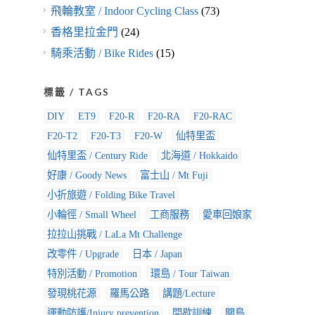
飛輪教室 / Indoor Cycling Class
(73)
香格里拉金門
(24)
騎乘活動 / Bike Rides
(15)
標籤 / TAGS
DIY
ET9
F20-R
F20-RA
F20-RAC
F20-T2
F20-T3
F20-W
仙特里盃
仙特里盃 / Century Ride
北海道 / Hokkaido
好康 / Goody News
富士山 / Mt Fuji
小折旅遊 / Folding Bike Travel
小輪徑 / Small Wheel
工商服務
愛車回娘家
拉拉山挑戰 / LaLa Mt Challenge
改零件 / Upgrade
日本 / Japan
特別活動 / Promotion
環島 / Tour Taiwan
發現桃花源
羅馬公路
講題/Lecture
運動防護/Injury prevention
間歇訓練
關島