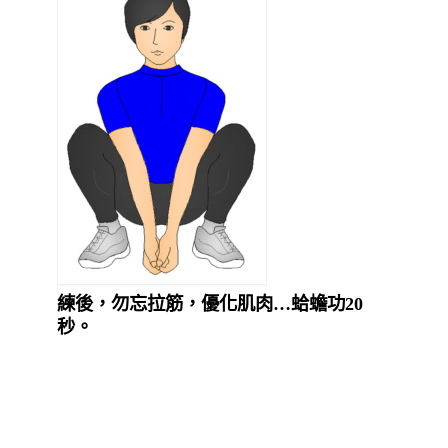
練後，勿忘拉筋，優化肌肉…蛤蟾功
20
秒。