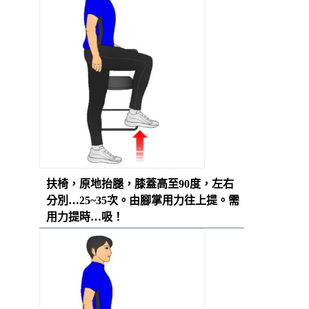
扶椅，原地抬腿，膝蓋高至
90
度，左右
分別…
25~35
次。由腳掌用力往上提。需
用力提時
…
吸！