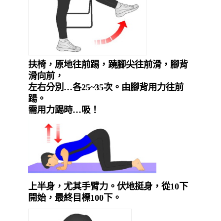
扶椅，原地往前踢，蹺腳尖往前滑，腳背
滑向前，
左右分別…各
25~35
次。由腳背用力往前
踼。
需用力踢時
…
吸！
上半身，尤其手臂力。伏地挺身，從10下
開始，最終目標100下。